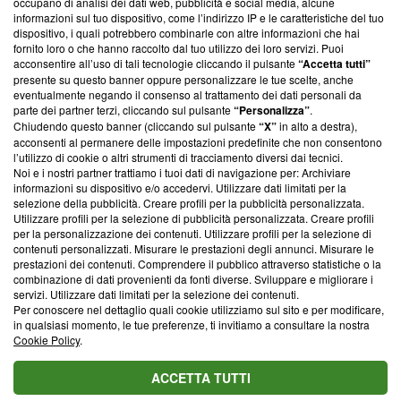
occupano di analisi dei dati web, pubblicità e social media, alcune
creare news di qualità. Inoltre, afferma la nostra aderenza a
informazioni sul tuo dispositivo, come l’indirizzo IP e le caratteristiche del tuo
‘Trust Project - News with Integrity’
Blasting News non è
dispositivo, i quali potrebbero combinarle con altre informazioni che hai
ancora membro del programma, ma ha richiesto di farne
fornito loro o che hanno raccolto dal tuo utilizzo dei loro servizi. Puoi
parte; Trust Project non ha ancora effettuato una verifica di
acconsentire all’uso di tali tecnologie cliccando il pulsante
“Accetta tutti”
conformità agli standard.
presente su questo banner oppure personalizzare le tue scelte, anche
eventualmente negando il consenso al trattamento dei dati personali da
parte dei partner terzi, cliccando sul pulsante
“Personalizza”
.
Su di noi
Chiudendo questo banner (cliccando sul pulsante
“X”
in alto a destra),
acconsenti al permanere delle impostazioni predefinite che non consentono
Team editoriale
l’utilizzo di cookie o altri strumenti di tracciamento diversi dai tecnici.
Noi e i nostri partner trattiamo i tuoi dati di navigazione per: Archiviare
Corporate
informazioni su dispositivo e/o accedervi. Utilizzare dati limitati per la
selezione della pubblicità. Creare profili per la pubblicità personalizzata.
Redazione
Utilizzare profili per la selezione di pubblicità personalizzata. Creare profili
per la personalizzazione dei contenuti. Utilizzare profili per la selezione di
Informativa Privacy
contenuti personalizzati. Misurare le prestazioni degli annunci. Misurare le
prestazioni dei contenuti. Comprendere il pubblico attraverso statistiche o la
Cookie Policy
combinazione di dati provenienti da fonti diverse. Sviluppare e migliorare i
servizi. Utilizzare dati limitati per la selezione dei contenuti.
Blasting SA, IDI CHE-247.845.224, Via Carlo Frasca, 3 - 6900
Per conoscere nel dettaglio quali cookie utilizziamo sul sito e per modificare,
Lugano (Svizzera) Tel:
+39 0690258937
in qualsiasi momento, le tue preferenze, ti invitiamo a consultare la nostra
Cookie Policy
.
© 2026 Blasting News
ACCETTA TUTTI