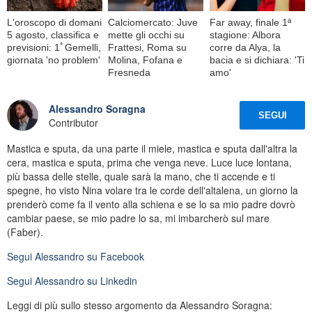
L'oroscopo di domani
Calciomercato: Juve
Far away, finale 1ª
5 agosto, classifica e
mette gli occhi su
stagione: Albora
previsioni: 1ﾟGemelli,
Frattesi, Roma su
corre da Alya, la
giornata 'no problem'
Molina, Fofana e
bacia e si dichiara: 'Ti
Fresneda
amo'
Alessandro Soragna
SEGUI
Contributor
Mastica e sputa, da una parte il miele, mastica e sputa dall'altra la
cera, mastica e sputa, prima che venga neve. Luce luce lontana,
più bassa delle stelle, quale sarà la mano, che ti accende e ti
spegne, ho visto Nina volare tra le corde dell'altalena, un giorno la
prenderò come fa il vento alla schiena e se lo sa mio padre dovrò
cambiar paese, se mio padre lo sa, mi imbarcherò sul mare
(Faber).
Segui
Alessandro
su Facebook
Segui
Alessandro
su Linkedin
Leggi di più sullo stesso argomento da Alessandro Soragna: