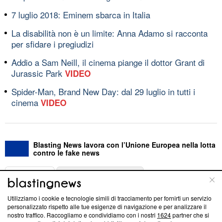
7 luglio 2018: Eminem sbarca in Italia
La disabilità non è un limite: Anna Adamo si racconta
per sfidare i pregiudizi
Addio a Sam Neill, il cinema piange il dottor Grant di
Jurassic Park
VIDEO
Spider-Man, Brand New Day: dal 29 luglio in tutti i
cinema
VIDEO
Blasting News lavora con l’Unione Europea nella lotta
contro le fake news
ABOUT
LINEA EDITORIALE
Utilizziamo i cookie e tecnologie simili di tracciamento per fornirti un servizio
Questa sezione offre informazioni trasparenti su Blasting
personalizzato rispetto alle tue esigenze di navigazione e per analizzare il
nostro traffico. Raccogliamo e condividiamo con i nostri
1624
partner che si
News, sui nostri processi editoriali e su come ci impegniamo a