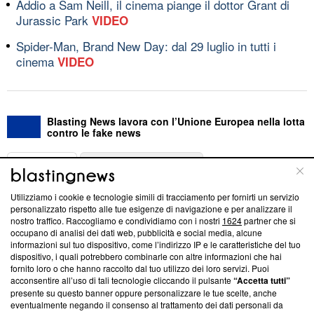
Addio a Sam Neill, il cinema piange il dottor Grant di
Jurassic Park
VIDEO
Spider-Man, Brand New Day: dal 29 luglio in tutti i
cinema
VIDEO
Blasting News lavora con l’Unione Europea nella lotta
contro le fake news
ABOUT
LINEA EDITORIALE
Utilizziamo i cookie e tecnologie simili di tracciamento per fornirti un servizio
Questa sezione offre informazioni trasparenti su Blasting
personalizzato rispetto alle tue esigenze di navigazione e per analizzare il
nostro traffico. Raccogliamo e condividiamo con i nostri
1624
partner che si
News, sui nostri processi editoriali e su come ci impegniamo a
occupano di analisi dei dati web, pubblicità e social media, alcune
creare news di qualità. Inoltre, afferma la nostra aderenza a
informazioni sul tuo dispositivo, come l’indirizzo IP e le caratteristiche del tuo
‘Trust Project - News with Integrity’
Blasting News non è
dispositivo, i quali potrebbero combinarle con altre informazioni che hai
ancora membro del programma, ma ha richiesto di farne
fornito loro o che hanno raccolto dal tuo utilizzo dei loro servizi. Puoi
parte; Trust Project non ha ancora effettuato una verifica di
acconsentire all’uso di tali tecnologie cliccando il pulsante
“Accetta tutti”
conformità agli standard.
presente su questo banner oppure personalizzare le tue scelte, anche
eventualmente negando il consenso al trattamento dei dati personali da