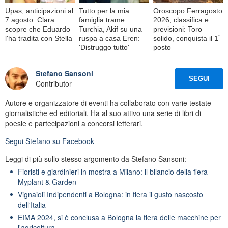
Upas, anticipazioni al
Tutto per la mia
Oroscopo Ferragosto
7 agosto: Clara
famiglia trame
2026, classifica e
scopre che Eduardo
Turchia, Akif su una
previsioni: Toro
l'ha tradita con Stella
ruspa a casa Eren:
solido, conquista il 1ﾟ
'Distruggo tutto'
posto
Stefano Sansoni
SEGUI
Contributor
Autore e organizzatore di eventi ha collaborato con varie testate
giornalistiche ed editoriali. Ha al suo attivo una serie di libri di
poesie e partecipazioni a concorsi letterari.
Segui
Stefano
su Facebook
Leggi di più sullo stesso argomento da Stefano Sansoni:
Fioristi e giardinieri in mostra a Milano: il bilancio della fiera
Myplant & Garden
Vignaioli Indipendenti a Bologna: in fiera il gusto nascosto
dell'Italia
EIMA 2024, si è conclusa a Bologna la fiera delle macchine per
l'agricoltura