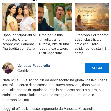
Upas, anticipazioni al
Tutto per la mia
Oroscopo Ferragosto
7 agosto: Clara
famiglia trame
2026, classifica e
scopre che Eduardo
Turchia, Akif su una
previsioni: Toro
l'ha tradita con Stella
ruspa a casa Eren:
solido, conquista il 1ﾟ
'Distruggo tutto'
posto
Vanessa Passarella
SEGUI
Contributor
Nata nel 1985 a Torino, fin da adolescente ha girato l'Italia e i paesi
limitrofi, in cerca di se stessa e di nuove emozioni, dopo svariati
anni alla ricerca di "qualcosa" che le colmasse occhi e cuore, si
stabilì nel centro Italia, dove una spiaggia e un tramonto le
rubarono l'anima.
Leggi di più sullo stesso argomento da Vanessa Passarella: