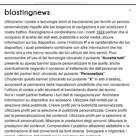
ABOUT
LINEA EDITORIALE
Utilizziamo i cookie e tecnologie simili di tracciamento per fornirti un servizio
Questa sezione offre informazioni trasparenti su Blasting
personalizzato rispetto alle tue esigenze di navigazione e per analizzare il
nostro traffico. Raccogliamo e condividiamo con i nostri
1624
partner che si
News, sui nostri processi editoriali e su come ci impegniamo a
occupano di analisi dei dati web, pubblicità e social media, alcune
creare news di qualità. Inoltre, afferma la nostra aderenza a
informazioni sul tuo dispositivo, come l’indirizzo IP e le caratteristiche del tuo
‘Trust Project - News with Integrity’
Blasting News non è
dispositivo, i quali potrebbero combinarle con altre informazioni che hai
ancora membro del programma, ma ha richiesto di farne
fornito loro o che hanno raccolto dal tuo utilizzo dei loro servizi. Puoi
parte; Trust Project non ha ancora effettuato una verifica di
acconsentire all’uso di tali tecnologie cliccando il pulsante
“Accetta tutti”
conformità agli standard.
presente su questo banner oppure personalizzare le tue scelte, anche
eventualmente negando il consenso al trattamento dei dati personali da
parte dei partner terzi, cliccando sul pulsante
“Personalizza”
.
Su di noi
Chiudendo questo banner (cliccando sul pulsante
“X”
in alto a destra),
acconsenti al permanere delle impostazioni predefinite che non consentono
Team editoriale
l’utilizzo di cookie o altri strumenti di tracciamento diversi dai tecnici.
Noi e i nostri partner trattiamo i tuoi dati di navigazione per: Archiviare
Corporate
informazioni su dispositivo e/o accedervi. Utilizzare dati limitati per la
selezione della pubblicità. Creare profili per la pubblicità personalizzata.
Redazione
Utilizzare profili per la selezione di pubblicità personalizzata. Creare profili
per la personalizzazione dei contenuti. Utilizzare profili per la selezione di
Informativa Privacy
contenuti personalizzati. Misurare le prestazioni degli annunci. Misurare le
prestazioni dei contenuti. Comprendere il pubblico attraverso statistiche o la
Cookie Policy
combinazione di dati provenienti da fonti diverse. Sviluppare e migliorare i
servizi. Utilizzare dati limitati per la selezione dei contenuti.