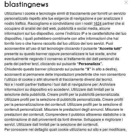
ABOUT
LINEA EDITORIALE
Utilizziamo i cookie e tecnologie simili di tracciamento per fornirti un servizio
Questa sezione offre informazioni trasparenti su Blasting
personalizzato rispetto alle tue esigenze di navigazione e per analizzare il
nostro traffico. Raccogliamo e condividiamo con i nostri
1624
partner che si
News, sui nostri processi editoriali e su come ci impegniamo a
occupano di analisi dei dati web, pubblicità e social media, alcune
creare news di qualità. Inoltre, afferma la nostra aderenza a
informazioni sul tuo dispositivo, come l’indirizzo IP e le caratteristiche del tuo
‘Trust Project - News with Integrity’
Blasting News non è
dispositivo, i quali potrebbero combinarle con altre informazioni che hai
ancora membro del programma, ma ha richiesto di farne
fornito loro o che hanno raccolto dal tuo utilizzo dei loro servizi. Puoi
parte; Trust Project non ha ancora effettuato una verifica di
acconsentire all’uso di tali tecnologie cliccando il pulsante
“Accetta tutti”
conformità agli standard.
presente su questo banner oppure personalizzare le tue scelte, anche
eventualmente negando il consenso al trattamento dei dati personali da
parte dei partner terzi, cliccando sul pulsante
“Personalizza”
.
Su di noi
Chiudendo questo banner (cliccando sul pulsante
“X”
in alto a destra),
acconsenti al permanere delle impostazioni predefinite che non consentono
Team editoriale
l’utilizzo di cookie o altri strumenti di tracciamento diversi dai tecnici.
Noi e i nostri partner trattiamo i tuoi dati di navigazione per: Archiviare
Corporate
informazioni su dispositivo e/o accedervi. Utilizzare dati limitati per la
selezione della pubblicità. Creare profili per la pubblicità personalizzata.
Redazione
Utilizzare profili per la selezione di pubblicità personalizzata. Creare profili
per la personalizzazione dei contenuti. Utilizzare profili per la selezione di
Informativa Privacy
contenuti personalizzati. Misurare le prestazioni degli annunci. Misurare le
prestazioni dei contenuti. Comprendere il pubblico attraverso statistiche o la
Cookie Policy
combinazione di dati provenienti da fonti diverse. Sviluppare e migliorare i
servizi. Utilizzare dati limitati per la selezione dei contenuti.
Blasting SA, IDI CHE-247.845.224, Via Carlo Frasca, 3 - 6900
Per conoscere nel dettaglio quali cookie utilizziamo sul sito e per modificare,