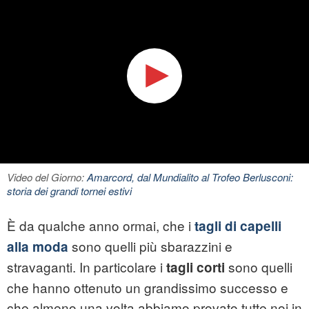
Video del Giorno:
Amarcord, dal Mundialito al Trofeo Berlusconi:
storia dei grandi tornei estivi
È da qualche anno ormai, che i
tagli di capelli
sono quelli più sbarazzini e
alla moda
stravaganti. In particolare i
sono quelli
tagli corti
che hanno ottenuto un grandissimo successo e
che almeno una volta abbiamo provato tutte noi in