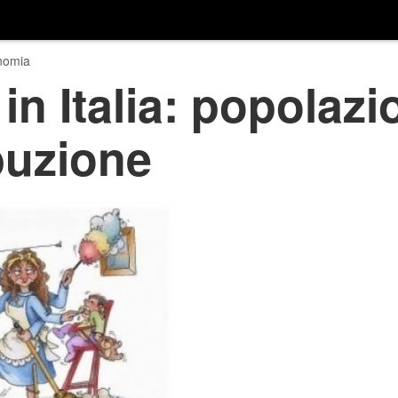
nomia
n Italia: popolazio
buzione