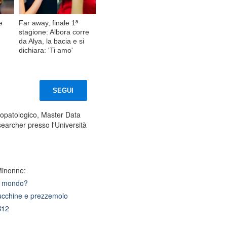
e
Far away, finale 1ª
stagione: Albora corre
da Alya, la bacia e si
dichiara: 'Ti amo'
SEGUI
iopatologico, Master Data
earcher presso l'Università
Minonne:
el mondo?
 zucchine e prezzemolo
B12