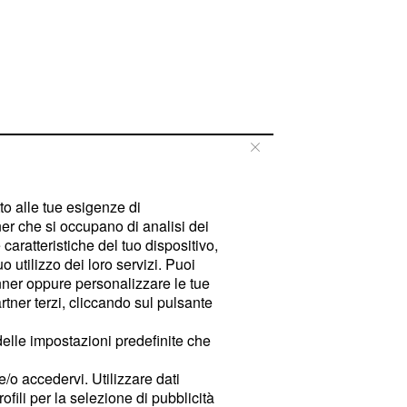
tto alle tue esigenze di
er che si occupano di analisi dei
caratteristiche del tuo dispositivo,
 utilizzo dei loro servizi. Puoi
ner oppure personalizzare le tue
tner terzi, cliccando sul pulsante
delle impostazioni predefinite che
e/o accedervi. Utilizzare dati
rofili per la selezione di pubblicità