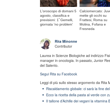
L'oroscopo di domani 5
Calciomercato: Juv
agosto, classifica e
mette gli occhi su
previsioni: 1ﾟGemelli,
Frattesi, Roma su
giornata 'no problem'
Molina, Fofana e
Fresneda
Rita Minonne
Contributor
Laurea in Scienze Biologiche ad indirizzo Fis
manager in oncologia. In passato, Junior Res
del Salento.
Segui
Rita
su Facebook
Leggi di più sullo stesso argomento da Rita 
Riscaldamento globale: ci sarà la fine d
Ecco la ricetta della pasta al verde con
Il tallone d’Achille dei vegani la vitamina 