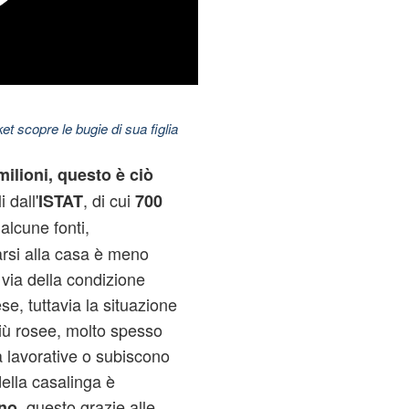
t scopre le bugie di sua figlia
milioni, questo è ciò
i dall'
, di cui
ISTAT
700
alcune fonti,
rsi alla casa è meno
via della condizione
se, tuttavia la situazione
più rosee, molto spesso
tà lavorative o subiscono
della casalinga è
, questo grazie alle
no