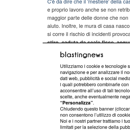
C'è da dire che il 'mestiere' della ca
e proprio lavoro anche se non retribu
maggior parte delle donne che non h
aiuto. Inoltre, le mura di casa nasco
si corre il rischio di incidenti provoc
stiro, caduta da scale fisse, acqu
Principalmente le lesioni più frequent
ed il luogo peggiore è la cucina. A
Utilizziamo i cookie e tecnologie s
sola o con marito e figli il lavoro rad
navigazione e per analizzare il no
Sicuramente la priorità, in tempi di c
dati web, pubblicità e social media,
il tasso di occupazione femminile,
i quali potrebbero combinarle con a
acconsentire all’uso di tali tecnol
reddito e un riconoscimento a chi fa 
scelte, anche eventualmente negand
conseguenza per il paese?
“Personalizza”
.
Chiudendo questo banner (clicca
non consentono l’utilizzo di cookie 
Noi e i nostri partner trattiamo i t
limitati per la selezione della pubb