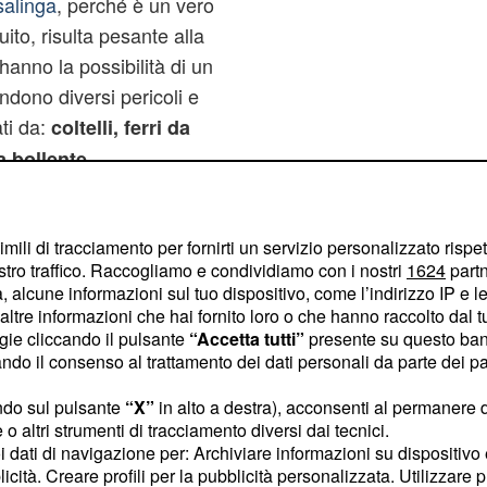
salinga
, perché è un vero
ito, risulta pesante alla
anno la possibilità di un
ndono diversi pericoli e
ati da:
coltelli, ferri da
a bollente.
i sono ferite e ustioni,
 seconda se la donna è
imili di tracciamento per fornirti un servizio personalizzato rispe
doppia o triplica ecc.
stro traffico. Raccogliamo e condividiamo con i nostri
1624
partn
risi è quella di innalzare
 alcune informazioni sul tuo dispositivo, come l’indirizzo IP e le 
 ma perché non dare un
ltre informazioni che hai fornito loro o che hanno raccolto dal tuo
ogie cliccando il pulsante
“Accetta tutti”
presente su questo ban
tanto per la famiglia e di
o il consenso al trattamento dei dati personali da parte dei par
ndo sul pulsante
“X”
in alto a destra), acconsenti al permanere 
o altri strumenti di tracciamento diversi dai tecnici.
uoi dati di navigazione per: Archiviare informazioni su dispositivo 
licità. Creare profili per la pubblicità personalizzata. Utilizzare p