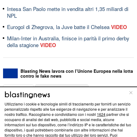
Intesa San Paolo mette in vendita altri 1,35 miliardi di
NPL
Eurogol di Zhegrova, la Juve batte il Chelsea
VIDEO
Milan-Inter in Australia, finisce in parità il primo derby
della stagione
VIDEO
Blasting News lavora con l’Unione Europea nella lotta
contro le fake news
ABOUT
LINEA EDITORIALE
Utilizziamo i cookie e tecnologie simili di tracciamento per fornirti un servizio
Questa sezione offre informazioni trasparenti su Blasting
personalizzato rispetto alle tue esigenze di navigazione e per analizzare il
nostro traffico. Raccogliamo e condividiamo con i nostri
1624
partner che si
News, sui nostri processi editoriali e su come ci impegniamo a
occupano di analisi dei dati web, pubblicità e social media, alcune
creare news di qualità. Inoltre, afferma la nostra aderenza a
informazioni sul tuo dispositivo, come l’indirizzo IP e le caratteristiche del tuo
‘Trust Project - News with Integrity’
Blasting News non è
dispositivo, i quali potrebbero combinarle con altre informazioni che hai
ancora membro del programma, ma ha richiesto di farne
fornito loro o che hanno raccolto dal tuo utilizzo dei loro servizi. Puoi