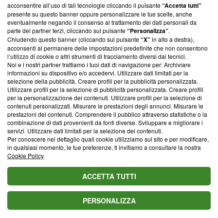
parte; Trust Project non ha ancora effettuato una verifica di
acconsentire all’uso di tali tecnologie cliccando il pulsante
“Accetta tutti”
conformità agli standard.
presente su questo banner oppure personalizzare le tue scelte, anche
eventualmente negando il consenso al trattamento dei dati personali da
parte dei partner terzi, cliccando sul pulsante
“Personalizza”
.
Su di noi
Chiudendo questo banner (cliccando sul pulsante
“X”
in alto a destra),
acconsenti al permanere delle impostazioni predefinite che non consentono
Team editoriale
l’utilizzo di cookie o altri strumenti di tracciamento diversi dai tecnici.
Noi e i nostri partner trattiamo i tuoi dati di navigazione per: Archiviare
Corporate
informazioni su dispositivo e/o accedervi. Utilizzare dati limitati per la
selezione della pubblicità. Creare profili per la pubblicità personalizzata.
Redazione
Utilizzare profili per la selezione di pubblicità personalizzata. Creare profili
per la personalizzazione dei contenuti. Utilizzare profili per la selezione di
Informativa Privacy
contenuti personalizzati. Misurare le prestazioni degli annunci. Misurare le
prestazioni dei contenuti. Comprendere il pubblico attraverso statistiche o la
Cookie Policy
combinazione di dati provenienti da fonti diverse. Sviluppare e migliorare i
servizi. Utilizzare dati limitati per la selezione dei contenuti.
Blasting SA, IDI CHE-247.845.224, Via Carlo Frasca, 3 - 6900
Per conoscere nel dettaglio quali cookie utilizziamo sul sito e per modificare,
Lugano (Svizzera) Tel:
+39 0690258937
in qualsiasi momento, le tue preferenze, ti invitiamo a consultare la nostra
Cookie Policy
.
© 2026 Blasting News
ACCETTA TUTTI
PERSONALIZZA