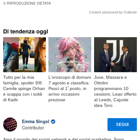
© RIPRODUZIONE VIETATA
Content sponsored by Outbrain
Di tendenza oggi
Tutto per la mia
L'oroscopo di domani
Juve, Massara e
famiglia, spoiler 9/8:
7 agosto e classifica:
Ottolini
Cemile spinge Orhan
Pesci al 1ﾟposto, in
programmano 10
e scappa con i soldi
arrivo occasioni
cessioni, Leao offerto
di Kadir
preziose
al Leeds, Cajuste
idea Toro
Emma Singel
SEGUI
Contributor
Amo il mondo dei social network e del social marketing. Sono