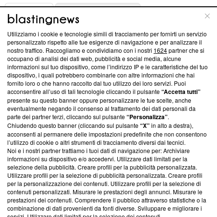
ABOUT
LINEA EDITORIALE
Utilizziamo i cookie e tecnologie simili di tracciamento per fornirti un servizio
Questa sezione offre informazioni trasparenti su Blasting
personalizzato rispetto alle tue esigenze di navigazione e per analizzare il
nostro traffico. Raccogliamo e condividiamo con i nostri
1624
partner che si
News, sui nostri processi editoriali e su come ci impegniamo a
occupano di analisi dei dati web, pubblicità e social media, alcune
creare news di qualità. Inoltre, afferma la nostra aderenza a
informazioni sul tuo dispositivo, come l’indirizzo IP e le caratteristiche del tuo
‘Trust Project - News with Integrity’
Blasting News non è
dispositivo, i quali potrebbero combinarle con altre informazioni che hai
ancora membro del programma, ma ha richiesto di farne
fornito loro o che hanno raccolto dal tuo utilizzo dei loro servizi. Puoi
parte; Trust Project non ha ancora effettuato una verifica di
acconsentire all’uso di tali tecnologie cliccando il pulsante
“Accetta tutti”
conformità agli standard.
presente su questo banner oppure personalizzare le tue scelte, anche
eventualmente negando il consenso al trattamento dei dati personali da
parte dei partner terzi, cliccando sul pulsante
“Personalizza”
.
Su di noi
Chiudendo questo banner (cliccando sul pulsante
“X”
in alto a destra),
acconsenti al permanere delle impostazioni predefinite che non consentono
Team editoriale
l’utilizzo di cookie o altri strumenti di tracciamento diversi dai tecnici.
Noi e i nostri partner trattiamo i tuoi dati di navigazione per: Archiviare
Corporate
informazioni su dispositivo e/o accedervi. Utilizzare dati limitati per la
selezione della pubblicità. Creare profili per la pubblicità personalizzata.
Redazione
Utilizzare profili per la selezione di pubblicità personalizzata. Creare profili
per la personalizzazione dei contenuti. Utilizzare profili per la selezione di
Informativa Privacy
contenuti personalizzati. Misurare le prestazioni degli annunci. Misurare le
prestazioni dei contenuti. Comprendere il pubblico attraverso statistiche o la
Cookie Policy
combinazione di dati provenienti da fonti diverse. Sviluppare e migliorare i
servizi. Utilizzare dati limitati per la selezione dei contenuti.