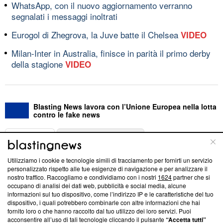
WhatsApp, con il nuovo aggiornamento verranno
segnalati i messaggi inoltrati
Eurogol di Zhegrova, la Juve batte il Chelsea
VIDEO
Milan-Inter in Australia, finisce in parità il primo derby
della stagione
VIDEO
Blasting News lavora con l’Unione Europea nella lotta
contro le fake news
ABOUT
LINEA EDITORIALE
Utilizziamo i cookie e tecnologie simili di tracciamento per fornirti un servizio
Questa sezione offre informazioni trasparenti su Blasting
personalizzato rispetto alle tue esigenze di navigazione e per analizzare il
nostro traffico. Raccogliamo e condividiamo con i nostri
1624
partner che si
News, sui nostri processi editoriali e su come ci impegniamo a
occupano di analisi dei dati web, pubblicità e social media, alcune
creare news di qualità. Inoltre, afferma la nostra aderenza a
informazioni sul tuo dispositivo, come l’indirizzo IP e le caratteristiche del tuo
‘Trust Project - News with Integrity’
Blasting News non è
dispositivo, i quali potrebbero combinarle con altre informazioni che hai
ancora membro del programma, ma ha richiesto di farne
fornito loro o che hanno raccolto dal tuo utilizzo dei loro servizi. Puoi
parte; Trust Project non ha ancora effettuato una verifica di
acconsentire all’uso di tali tecnologie cliccando il pulsante
“Accetta tutti”