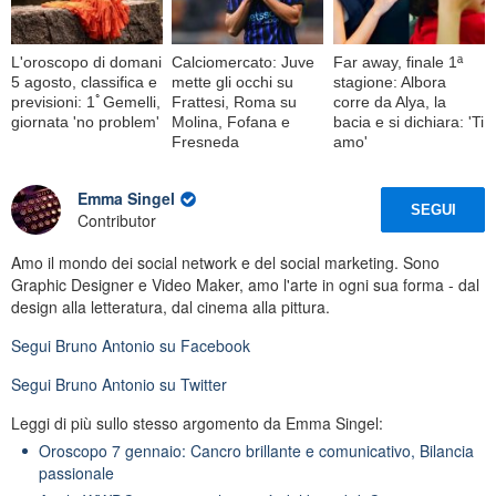
L'oroscopo di domani
Calciomercato: Juve
Far away, finale 1ª
5 agosto, classifica e
mette gli occhi su
stagione: Albora
previsioni: 1ﾟGemelli,
Frattesi, Roma su
corre da Alya, la
giornata 'no problem'
Molina, Fofana e
bacia e si dichiara: 'Ti
Fresneda
amo'
Emma Singel
SEGUI
Contributor
Amo il mondo dei social network e del social marketing. Sono
Graphic Designer e Video Maker, amo l'arte in ogni sua forma - dal
design alla letteratura, dal cinema alla pittura.
Segui
Bruno Antonio
su Facebook
Segui
Bruno Antonio
su Twitter
Leggi di più sullo stesso argomento da Emma Singel:
Oroscopo 7 gennaio: Cancro brillante e comunicativo, Bilancia
passionale