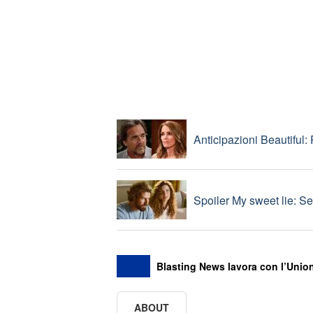
Anticipazioni La Promes
Uomini e donne, lunedì 2
Anticipazioni Beautiful:
Spoiler My sweet lie: Se
Blasting News lavora con l’Union
ABOUT