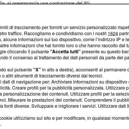
alia, si preannuncia una contrazione del 9%.
imili di tracciamento per fornirti un servizio personalizzato rispe
stro traffico. Raccogliamo e condividiamo con i nostri
1624
partn
 alcune informazioni sul tuo dispositivo, come l’indirizzo IP e le 
ltre informazioni che hai fornito loro o che hanno raccolto dal tuo
ogie cliccando il pulsante
“Accetta tutti”
presente su questo ban
o il consenso al trattamento dei dati personali da parte dei par
 al Trofeo Berlusconi: storia dei grandi tornei
ndo sul pulsante
“X”
in alto a destra), acconsenti al permanere 
o altri strumenti di tracciamento diversi dai tecnici.
uoi dati di navigazione per: Archiviare informazioni su dispositivo 
licità. Creare profili per la pubblicità personalizzata. Utilizzare p
rdo con il Tottenham, manca quello con il difensore
la personalizzazione dei contenuti. Utilizzare profili per la selez
ci. Misurare le prestazioni dei contenuti. Comprendere il pubblic
fonti diverse. Sviluppare e migliorare i servizi. Utilizzare dati l
ookie utilizziamo sul sito e per modificare, in qualsiasi momento,
.