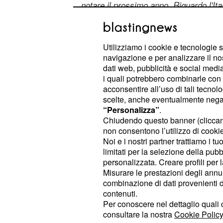
notare il prossimo anno. Riguardo l'It
15 aprile 2020 17:50
Utilizziamo i cookie e tecnologie s
di
Michele Caltagirone
navigazione e per analizzare il no
dati web, pubblicità e social media,
i quali potrebbero combinarle con a
acconsentire all’uso di tali tecnol
TOP VIDEO
scelte, anche eventualmente negand
“Personalizza”
.
Amarcord, dal Mundialito
Chiudendo questo banner (clicca
estivi
non consentono l’utilizzo di cookie 
Noi e i nostri partner trattiamo i t
limitati per la selezione della pubb
Inter-Romero: c'è l'acco
personalizzata. Creare profili per 
argentino
Misurare le prestazioni degli annun
combinazione di dati provenienti da 
contenuti.
Per conoscere nel dettaglio quali c
PLAYLIST
consultare la nostra
Cookie Policy