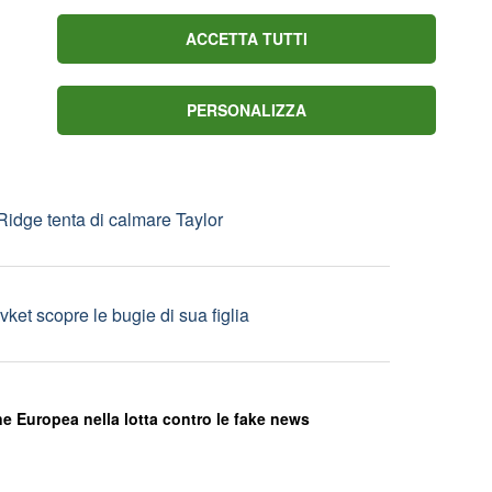
sa: Catalina ha un altro uomo
ACCETTA TUTTI
PERSONALIZZA
4 e martedì 25 agosto le prime registrazioni
 Ridge tenta di calmare Taylor
vket scopre le bugie di sua figlia
e Europea nella lotta contro le fake news