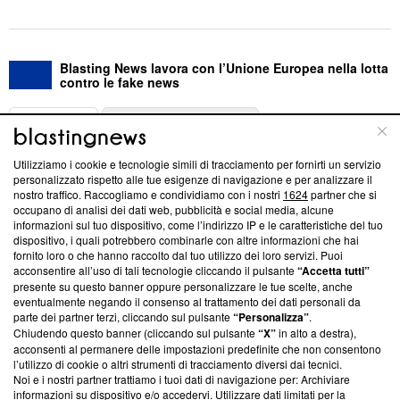
Blasting News lavora con l’Unione Europea nella lotta
contro le fake news
ABOUT
LINEA EDITORIALE
Utilizziamo i cookie e tecnologie simili di tracciamento per fornirti un servizio
Questa sezione offre informazioni trasparenti su Blasting
personalizzato rispetto alle tue esigenze di navigazione e per analizzare il
nostro traffico. Raccogliamo e condividiamo con i nostri
1624
partner che si
News, sui nostri processi editoriali e su come ci impegniamo a
occupano di analisi dei dati web, pubblicità e social media, alcune
creare news di qualità. Inoltre, afferma la nostra aderenza a
informazioni sul tuo dispositivo, come l’indirizzo IP e le caratteristiche del tuo
‘Trust Project - News with Integrity’
Blasting News non è
dispositivo, i quali potrebbero combinarle con altre informazioni che hai
ancora membro del programma, ma ha richiesto di farne
fornito loro o che hanno raccolto dal tuo utilizzo dei loro servizi. Puoi
parte; Trust Project non ha ancora effettuato una verifica di
acconsentire all’uso di tali tecnologie cliccando il pulsante
“Accetta tutti”
conformità agli standard.
presente su questo banner oppure personalizzare le tue scelte, anche
eventualmente negando il consenso al trattamento dei dati personali da
parte dei partner terzi, cliccando sul pulsante
“Personalizza”
.
Su di noi
Chiudendo questo banner (cliccando sul pulsante
“X”
in alto a destra),
acconsenti al permanere delle impostazioni predefinite che non consentono
Team editoriale
l’utilizzo di cookie o altri strumenti di tracciamento diversi dai tecnici.
Noi e i nostri partner trattiamo i tuoi dati di navigazione per: Archiviare
Corporate
informazioni su dispositivo e/o accedervi. Utilizzare dati limitati per la