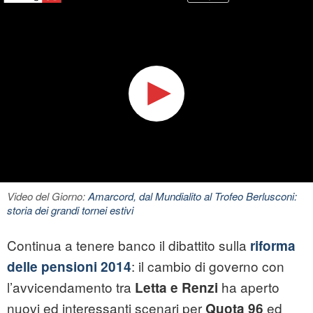
Video del Giorno:
Amarcord, dal Mundialito al Trofeo Berlusconi:
storia dei grandi tornei estivi
Continua a tenere banco il dibattito sulla
riforma
: il cambio di governo con
delle pensioni 2014
l’avvicendamento tra
ha aperto
Letta e Renzi
nuovi ed interessanti scenari per
ed
Quota 96