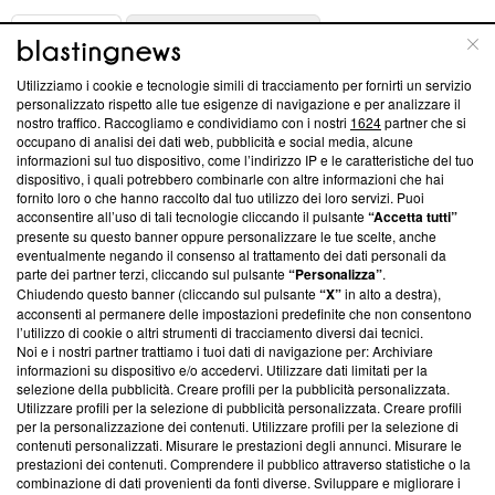
ABOUT
LINEA EDITORIALE
Utilizziamo i cookie e tecnologie simili di tracciamento per fornirti un servizio
Questa sezione offre informazioni trasparenti su Blasting
personalizzato rispetto alle tue esigenze di navigazione e per analizzare il
nostro traffico. Raccogliamo e condividiamo con i nostri
1624
partner che si
News, sui nostri processi editoriali e su come ci impegniamo a
occupano di analisi dei dati web, pubblicità e social media, alcune
creare news di qualità. Inoltre, afferma la nostra aderenza a
informazioni sul tuo dispositivo, come l’indirizzo IP e le caratteristiche del tuo
‘Trust Project - News with Integrity’
Blasting News non è
dispositivo, i quali potrebbero combinarle con altre informazioni che hai
ancora membro del programma, ma ha richiesto di farne
fornito loro o che hanno raccolto dal tuo utilizzo dei loro servizi. Puoi
parte; Trust Project non ha ancora effettuato una verifica di
acconsentire all’uso di tali tecnologie cliccando il pulsante
“Accetta tutti”
conformità agli standard.
presente su questo banner oppure personalizzare le tue scelte, anche
eventualmente negando il consenso al trattamento dei dati personali da
parte dei partner terzi, cliccando sul pulsante
“Personalizza”
.
Su di noi
Chiudendo questo banner (cliccando sul pulsante
“X”
in alto a destra),
acconsenti al permanere delle impostazioni predefinite che non consentono
Team editoriale
l’utilizzo di cookie o altri strumenti di tracciamento diversi dai tecnici.
Noi e i nostri partner trattiamo i tuoi dati di navigazione per: Archiviare
Corporate
informazioni su dispositivo e/o accedervi. Utilizzare dati limitati per la
selezione della pubblicità. Creare profili per la pubblicità personalizzata.
Redazione
Utilizzare profili per la selezione di pubblicità personalizzata. Creare profili
per la personalizzazione dei contenuti. Utilizzare profili per la selezione di
Informativa Privacy
contenuti personalizzati. Misurare le prestazioni degli annunci. Misurare le
prestazioni dei contenuti. Comprendere il pubblico attraverso statistiche o la
Cookie Policy
combinazione di dati provenienti da fonti diverse. Sviluppare e migliorare i