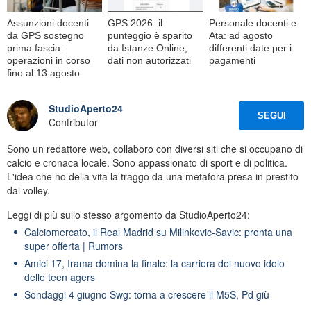
Assunzioni docenti
GPS 2026: il
Personale docenti e
da GPS sostegno
punteggio è sparito
Ata: ad agosto
prima fascia:
da Istanze Online,
differenti date per i
operazioni in corso
dati non autorizzati
pagamenti
fino al 13 agosto
StudioAperto24
SEGUI
Contributor
Sono un redattore web, collaboro con diversi siti che si occupano di
calcio e cronaca locale. Sono appassionato di sport e di politica.
L'idea che ho della vita la traggo da una metafora presa in prestito
dal volley.
Leggi di più sullo stesso argomento da StudioAperto24:
Calciomercato, il Real Madrid su Milinkovic-Savic: pronta una
super offerta | Rumors
Amici 17, Irama domina la finale: la carriera del nuovo idolo
delle teen agers
Sondaggi 4 giugno Swg: torna a crescere il M5S, Pd giù