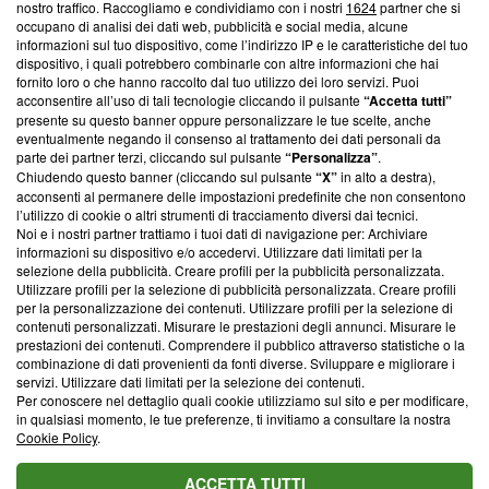
nostro traffico. Raccogliamo e condividiamo con i nostri
1624
partner che si
News, sui nostri processi editoriali e su come ci impegniamo a
occupano di analisi dei dati web, pubblicità e social media, alcune
creare news di qualità. Inoltre, afferma la nostra aderenza a
informazioni sul tuo dispositivo, come l’indirizzo IP e le caratteristiche del tuo
‘Trust Project - News with Integrity’
Blasting News non è
dispositivo, i quali potrebbero combinarle con altre informazioni che hai
ancora membro del programma, ma ha richiesto di farne
fornito loro o che hanno raccolto dal tuo utilizzo dei loro servizi. Puoi
parte; Trust Project non ha ancora effettuato una verifica di
acconsentire all’uso di tali tecnologie cliccando il pulsante
“Accetta tutti”
conformità agli standard.
presente su questo banner oppure personalizzare le tue scelte, anche
eventualmente negando il consenso al trattamento dei dati personali da
parte dei partner terzi, cliccando sul pulsante
“Personalizza”
.
Su di noi
Chiudendo questo banner (cliccando sul pulsante
“X”
in alto a destra),
acconsenti al permanere delle impostazioni predefinite che non consentono
Team editoriale
l’utilizzo di cookie o altri strumenti di tracciamento diversi dai tecnici.
Noi e i nostri partner trattiamo i tuoi dati di navigazione per: Archiviare
Corporate
informazioni su dispositivo e/o accedervi. Utilizzare dati limitati per la
selezione della pubblicità. Creare profili per la pubblicità personalizzata.
Redazione
Utilizzare profili per la selezione di pubblicità personalizzata. Creare profili
per la personalizzazione dei contenuti. Utilizzare profili per la selezione di
Informativa Privacy
contenuti personalizzati. Misurare le prestazioni degli annunci. Misurare le
prestazioni dei contenuti. Comprendere il pubblico attraverso statistiche o la
Cookie Policy
combinazione di dati provenienti da fonti diverse. Sviluppare e migliorare i
servizi. Utilizzare dati limitati per la selezione dei contenuti.
Blasting SA, IDI CHE-247.845.224, Via Carlo Frasca, 3 - 6900
Per conoscere nel dettaglio quali cookie utilizziamo sul sito e per modificare,
Lugano (Svizzera) Tel:
+39 0690258937
in qualsiasi momento, le tue preferenze, ti invitiamo a consultare la nostra
Cookie Policy
.
© 2026 Blasting News
ACCETTA TUTTI