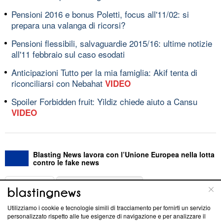
Pensioni 2016 e bonus Poletti, focus all'11/02: si
prepara una valanga di ricorsi?
Pensioni flessibili, salvaguardie 2015/16: ultime notizie
all'11 febbraio sul caso esodati
Anticipazioni Tutto per la mia famiglia: Akif tenta di
riconciliarsi con Nebahat
VIDEO
Spoiler Forbidden fruit: Yildiz chiede aiuto a Cansu
VIDEO
Blasting News lavora con l’Unione Europea nella lotta
contro le fake news
ABOUT
LINEA EDITORIALE
Utilizziamo i cookie e tecnologie simili di tracciamento per fornirti un servizio
Questa sezione offre informazioni trasparenti su Blasting
personalizzato rispetto alle tue esigenze di navigazione e per analizzare il