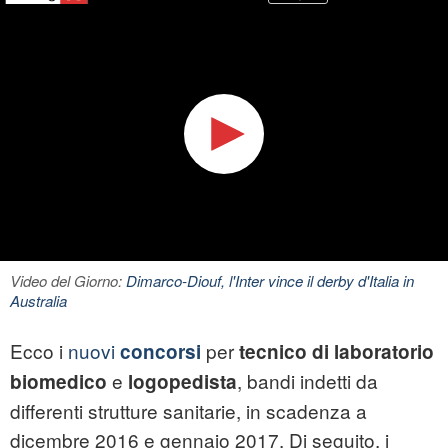
Video del Giorno:
Dimarco-Diouf, l'Inter vince il derby d'Italia in
Australia
Ecco i
nuovi
per
concorsi
tecnico di laboratorio
e
, bandi indetti da
biomedico
logopedista
differenti strutture sanitarie, in scadenza a
dicembre 2016 e gennaio 2017. Di seguito, i