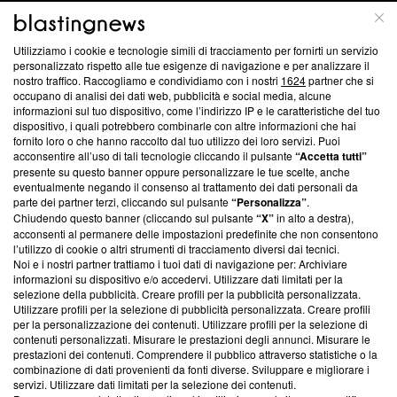
ABOUT
LINEA EDITORIALE
Utilizziamo i cookie e tecnologie simili di tracciamento per fornirti un servizio
Questa sezione offre informazioni trasparenti su Blasting
personalizzato rispetto alle tue esigenze di navigazione e per analizzare il
nostro traffico. Raccogliamo e condividiamo con i nostri
1624
partner che si
News, sui nostri processi editoriali e su come ci impegniamo a
occupano di analisi dei dati web, pubblicità e social media, alcune
creare news di qualità. Inoltre, afferma la nostra aderenza a
informazioni sul tuo dispositivo, come l’indirizzo IP e le caratteristiche del tuo
‘Trust Project - News with Integrity’
Blasting News non è
dispositivo, i quali potrebbero combinarle con altre informazioni che hai
ancora membro del programma, ma ha richiesto di farne
fornito loro o che hanno raccolto dal tuo utilizzo dei loro servizi. Puoi
parte; Trust Project non ha ancora effettuato una verifica di
acconsentire all’uso di tali tecnologie cliccando il pulsante
“Accetta tutti”
conformità agli standard.
presente su questo banner oppure personalizzare le tue scelte, anche
eventualmente negando il consenso al trattamento dei dati personali da
parte dei partner terzi, cliccando sul pulsante
“Personalizza”
.
Su di noi
Chiudendo questo banner (cliccando sul pulsante
“X”
in alto a destra),
acconsenti al permanere delle impostazioni predefinite che non consentono
Team editoriale
l’utilizzo di cookie o altri strumenti di tracciamento diversi dai tecnici.
Noi e i nostri partner trattiamo i tuoi dati di navigazione per: Archiviare
Corporate
informazioni su dispositivo e/o accedervi. Utilizzare dati limitati per la
selezione della pubblicità. Creare profili per la pubblicità personalizzata.
Redazione
Utilizzare profili per la selezione di pubblicità personalizzata. Creare profili
per la personalizzazione dei contenuti. Utilizzare profili per la selezione di
Informativa Privacy
contenuti personalizzati. Misurare le prestazioni degli annunci. Misurare le
prestazioni dei contenuti. Comprendere il pubblico attraverso statistiche o la
Cookie Policy
combinazione di dati provenienti da fonti diverse. Sviluppare e migliorare i
servizi. Utilizzare dati limitati per la selezione dei contenuti.
Blasting SA, IDI CHE-247.845.224, Via Carlo Frasca, 3 - 6900