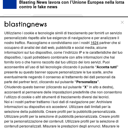
Blasting News lavora con l’Unione Europea nella lotta
contro le fake news
ABOUT
LINEA EDITORIALE
Utilizziamo i cookie e tecnologie simili di tracciamento per fornirti un servizio
Questa sezione offre informazioni trasparenti su Blasting
personalizzato rispetto alle tue esigenze di navigazione e per analizzare il
nostro traffico. Raccogliamo e condividiamo con i nostri
1624
partner che si
News, sui nostri processi editoriali e su come ci impegniamo a
occupano di analisi dei dati web, pubblicità e social media, alcune
creare news di qualità. Inoltre, afferma la nostra aderenza a
informazioni sul tuo dispositivo, come l’indirizzo IP e le caratteristiche del tuo
‘Trust Project - News with Integrity’
Blasting News non è
dispositivo, i quali potrebbero combinarle con altre informazioni che hai
ancora membro del programma, ma ha richiesto di farne
fornito loro o che hanno raccolto dal tuo utilizzo dei loro servizi. Puoi
parte; Trust Project non ha ancora effettuato una verifica di
acconsentire all’uso di tali tecnologie cliccando il pulsante
“Accetta tutti”
conformità agli standard.
presente su questo banner oppure personalizzare le tue scelte, anche
eventualmente negando il consenso al trattamento dei dati personali da
parte dei partner terzi, cliccando sul pulsante
“Personalizza”
.
Su di noi
Chiudendo questo banner (cliccando sul pulsante
“X”
in alto a destra),
acconsenti al permanere delle impostazioni predefinite che non consentono
Team editoriale
l’utilizzo di cookie o altri strumenti di tracciamento diversi dai tecnici.
Noi e i nostri partner trattiamo i tuoi dati di navigazione per: Archiviare
Corporate
informazioni su dispositivo e/o accedervi. Utilizzare dati limitati per la
selezione della pubblicità. Creare profili per la pubblicità personalizzata.
Redazione
Utilizzare profili per la selezione di pubblicità personalizzata. Creare profili
per la personalizzazione dei contenuti. Utilizzare profili per la selezione di
Informativa Privacy
contenuti personalizzati. Misurare le prestazioni degli annunci. Misurare le