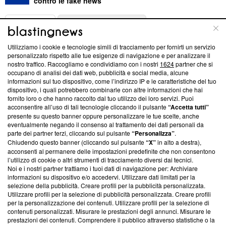
contro le fake news
ABOUT
LINEA EDITORIALE
Utilizziamo i cookie e tecnologie simili di tracciamento per fornirti un servizio
Questa sezione offre informazioni trasparenti su Blasting
personalizzato rispetto alle tue esigenze di navigazione e per analizzare il
nostro traffico. Raccogliamo e condividiamo con i nostri
1624
partner che si
News, sui nostri processi editoriali e su come ci impegniamo a
occupano di analisi dei dati web, pubblicità e social media, alcune
creare news di qualità. Inoltre, afferma la nostra aderenza a
informazioni sul tuo dispositivo, come l’indirizzo IP e le caratteristiche del tuo
‘Trust Project - News with Integrity’
Blasting News non è
dispositivo, i quali potrebbero combinarle con altre informazioni che hai
ancora membro del programma, ma ha richiesto di farne
fornito loro o che hanno raccolto dal tuo utilizzo dei loro servizi. Puoi
parte; Trust Project non ha ancora effettuato una verifica di
acconsentire all’uso di tali tecnologie cliccando il pulsante
“Accetta tutti”
conformità agli standard.
presente su questo banner oppure personalizzare le tue scelte, anche
eventualmente negando il consenso al trattamento dei dati personali da
parte dei partner terzi, cliccando sul pulsante
“Personalizza”
.
Su di noi
Chiudendo questo banner (cliccando sul pulsante
“X”
in alto a destra),
acconsenti al permanere delle impostazioni predefinite che non consentono
Team editoriale
l’utilizzo di cookie o altri strumenti di tracciamento diversi dai tecnici.
Noi e i nostri partner trattiamo i tuoi dati di navigazione per: Archiviare
Corporate
informazioni su dispositivo e/o accedervi. Utilizzare dati limitati per la
selezione della pubblicità. Creare profili per la pubblicità personalizzata.
Redazione
Utilizzare profili per la selezione di pubblicità personalizzata. Creare profili
per la personalizzazione dei contenuti. Utilizzare profili per la selezione di
Informativa Privacy
contenuti personalizzati. Misurare le prestazioni degli annunci. Misurare le
prestazioni dei contenuti. Comprendere il pubblico attraverso statistiche o la
Cookie Policy