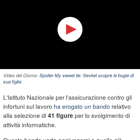
Video del Giorno:
Spoiler My sweet lie: Sevket scopre le bugie di
sua figlia
L'Istituto Nazionale per l'assicurazione contro gli
infortuni sul lavoro
ha erogato un bando
relativo
alla selezione di
per lo svolgimento di
41 figure
attività informatiche.
Questo bando vada aggiungersi a quello già