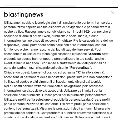
ABOUT
LINEA EDITORIALE
Utilizziamo i cookie e tecnologie simili di tracciamento per fornirti un servizio
Questa sezione offre informazioni trasparenti su Blasting
personalizzato rispetto alle tue esigenze di navigazione e per analizzare il
nostro traffico. Raccogliamo e condividiamo con i nostri
1624
partner che si
News, sui nostri processi editoriali e su come ci impegniamo a
occupano di analisi dei dati web, pubblicità e social media, alcune
creare news di qualità. Inoltre, afferma la nostra aderenza a
informazioni sul tuo dispositivo, come l’indirizzo IP e le caratteristiche del tuo
‘Trust Project - News with Integrity’
Blasting News non è
dispositivo, i quali potrebbero combinarle con altre informazioni che hai
ancora membro del programma, ma ha richiesto di farne
fornito loro o che hanno raccolto dal tuo utilizzo dei loro servizi. Puoi
parte; Trust Project non ha ancora effettuato una verifica di
acconsentire all’uso di tali tecnologie cliccando il pulsante
“Accetta tutti”
conformità agli standard.
presente su questo banner oppure personalizzare le tue scelte, anche
eventualmente negando il consenso al trattamento dei dati personali da
parte dei partner terzi, cliccando sul pulsante
“Personalizza”
.
Su di noi
Chiudendo questo banner (cliccando sul pulsante
“X”
in alto a destra),
acconsenti al permanere delle impostazioni predefinite che non consentono
Team editoriale
l’utilizzo di cookie o altri strumenti di tracciamento diversi dai tecnici.
Noi e i nostri partner trattiamo i tuoi dati di navigazione per: Archiviare
Corporate
informazioni su dispositivo e/o accedervi. Utilizzare dati limitati per la
selezione della pubblicità. Creare profili per la pubblicità personalizzata.
Redazione
Utilizzare profili per la selezione di pubblicità personalizzata. Creare profili
per la personalizzazione dei contenuti. Utilizzare profili per la selezione di
Informativa Privacy
contenuti personalizzati. Misurare le prestazioni degli annunci. Misurare le
prestazioni dei contenuti. Comprendere il pubblico attraverso statistiche o la
Cookie Policy
combinazione di dati provenienti da fonti diverse. Sviluppare e migliorare i