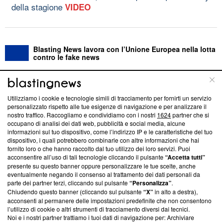
della stagione
VIDEO
Blasting News lavora con l’Unione Europea nella lotta
contro le fake news
ABOUT
LINEA EDITORIALE
Utilizziamo i cookie e tecnologie simili di tracciamento per fornirti un servizio
personalizzato rispetto alle tue esigenze di navigazione e per analizzare il
Questa sezione offre informazioni trasparenti su Blasting
nostro traffico. Raccogliamo e condividiamo con i nostri
1624
partner che si
News, sui nostri processi editoriali e su come ci impegniamo a
occupano di analisi dei dati web, pubblicità e social media, alcune
creare news di qualità. Inoltre, afferma la nostra aderenza a
informazioni sul tuo dispositivo, come l’indirizzo IP e le caratteristiche del tuo
‘Trust Project - News with Integrity’
Blasting News non è
dispositivo, i quali potrebbero combinarle con altre informazioni che hai
fornito loro o che hanno raccolto dal tuo utilizzo dei loro servizi. Puoi
ancora membro del programma, ma ha richiesto di farne
acconsentire all’uso di tali tecnologie cliccando il pulsante
“Accetta tutti”
parte; Trust Project non ha ancora effettuato una verifica di
presente su questo banner oppure personalizzare le tue scelte, anche
conformità agli standard.
eventualmente negando il consenso al trattamento dei dati personali da
parte dei partner terzi, cliccando sul pulsante
“Personalizza”
.
Su di noi
Chiudendo questo banner (cliccando sul pulsante
“X”
in alto a destra),
acconsenti al permanere delle impostazioni predefinite che non consentono
Team editoriale
l’utilizzo di cookie o altri strumenti di tracciamento diversi dai tecnici.
Noi e i nostri partner trattiamo i tuoi dati di navigazione per: Archiviare