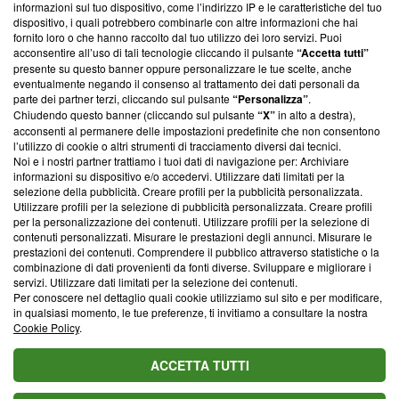
informazioni sul tuo dispositivo, come l’indirizzo IP e le caratteristiche del tuo
‘Trust Project - News with Integrity’
Blasting News non è
dispositivo, i quali potrebbero combinarle con altre informazioni che hai
ancora membro del programma, ma ha richiesto di farne
fornito loro o che hanno raccolto dal tuo utilizzo dei loro servizi. Puoi
parte; Trust Project non ha ancora effettuato una verifica di
acconsentire all’uso di tali tecnologie cliccando il pulsante
“Accetta tutti”
conformità agli standard.
presente su questo banner oppure personalizzare le tue scelte, anche
eventualmente negando il consenso al trattamento dei dati personali da
parte dei partner terzi, cliccando sul pulsante
“Personalizza”
.
Su di noi
Chiudendo questo banner (cliccando sul pulsante
“X”
in alto a destra),
acconsenti al permanere delle impostazioni predefinite che non consentono
Team editoriale
l’utilizzo di cookie o altri strumenti di tracciamento diversi dai tecnici.
Noi e i nostri partner trattiamo i tuoi dati di navigazione per: Archiviare
Corporate
informazioni su dispositivo e/o accedervi. Utilizzare dati limitati per la
selezione della pubblicità. Creare profili per la pubblicità personalizzata.
Redazione
Utilizzare profili per la selezione di pubblicità personalizzata. Creare profili
per la personalizzazione dei contenuti. Utilizzare profili per la selezione di
Informativa Privacy
contenuti personalizzati. Misurare le prestazioni degli annunci. Misurare le
prestazioni dei contenuti. Comprendere il pubblico attraverso statistiche o la
Cookie Policy
combinazione di dati provenienti da fonti diverse. Sviluppare e migliorare i
servizi. Utilizzare dati limitati per la selezione dei contenuti.
Blasting SA, IDI CHE-247.845.224, Via Carlo Frasca, 3 - 6900
Per conoscere nel dettaglio quali cookie utilizziamo sul sito e per modificare,
Lugano (Svizzera) Tel:
+39 0690258937
in qualsiasi momento, le tue preferenze, ti invitiamo a consultare la nostra
Cookie Policy
.
© 2026 Blasting News
ACCETTA TUTTI