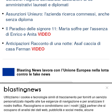
amministrativi laureati e diplomati
Assunzioni Unieuro: l'azienda ricerca commessi, anche
senza diploma
Il Paradiso delle signore 11: Marta soffre per l'assenza
di Enrico e Anita
VIDEO
Anticipazioni Racconto di una notte: Asaf caccia di
casa Ferman
VIDEO
Blasting News lavora con l’Unione Europea nella lotta
contro le fake news
ABOUT
LINEA EDITORIALE
Utilizziamo i cookie e tecnologie simili di tracciamento per fornirti un servizio
Questa sezione offre informazioni trasparenti su Blasting
personalizzato rispetto alle tue esigenze di navigazione e per analizzare il
nostro traffico. Raccogliamo e condividiamo con i nostri
1624
partner che si
News, sui nostri processi editoriali e su come ci impegniamo a
occupano di analisi dei dati web, pubblicità e social media, alcune
creare news di qualità. Inoltre, afferma la nostra aderenza a