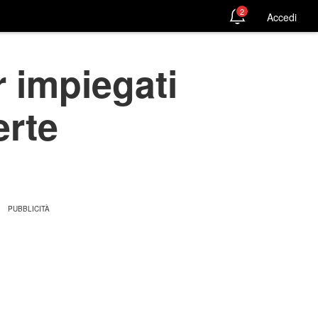
2
Accedi
 impiegati
erte