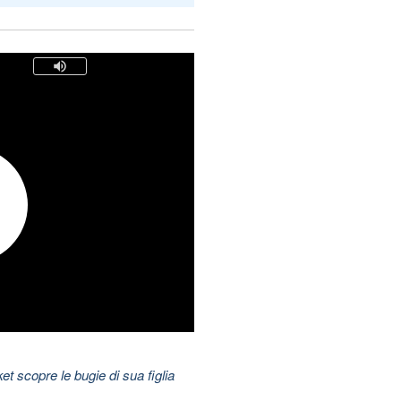
t scopre le bugie di sua figlia