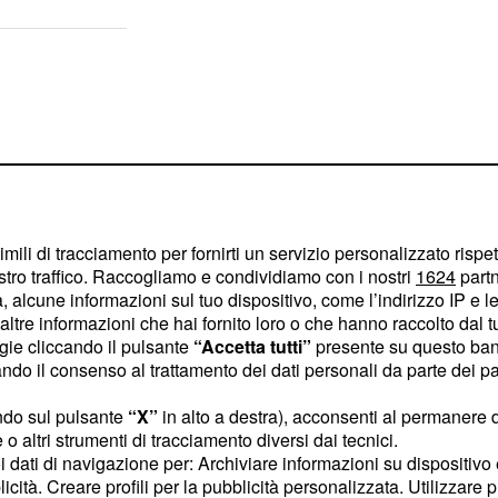
imili di tracciamento per fornirti un servizio personalizzato rispe
stro traffico. Raccogliamo e condividiamo con i nostri
1624
partn
 alcune informazioni sul tuo dispositivo, come l’indirizzo IP e le 
ltre informazioni che hai fornito loro o che hanno raccolto dal tuo
ogie cliccando il pulsante
“Accetta tutti”
presente su questo ban
o il consenso al trattamento dei dati personali da parte dei par
ndo sul pulsante
“X”
in alto a destra), acconsenti al permanere 
osizioni disponibili . Da
o altri strumenti di tracciamento diversi dai tecnici.
proprio curriculum ai
uoi dati di navigazione per: Archiviare informazioni su dispositivo 
licità. Creare profili per la pubblicità personalizzata. Utilizzare p
 sull’avviso di interesse.