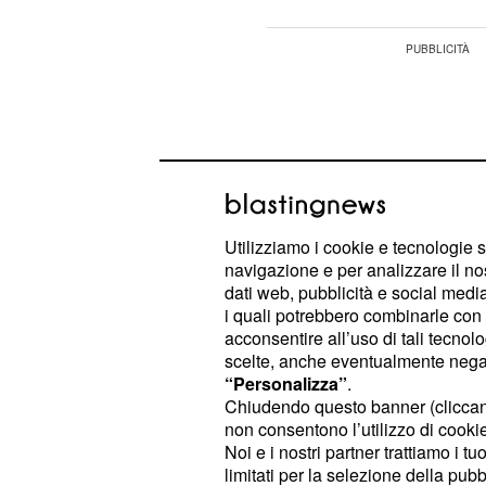
Utilizziamo i cookie e tecnologie s
navigazione e per analizzare il no
dati web, pubblicità e social media,
i quali potrebbero combinarle con a
acconsentire all’uso di tali tecnol
scelte, anche eventualmente negand
“Personalizza”
.
Chiudendo questo banner (clicca
Si aprirà quindi tutto l'elenco delle p
non consentono l’utilizzo di cookie 
qui ci si potrà candidare inviando il 
Noi e i nostri partner trattiamo i t
limitati per la selezione della pubb
posto di lavoro d'interesse cliccando