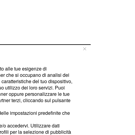
tto alle tue esigenze di
er che si occupano di analisi dei
caratteristiche del tuo dispositivo,
 utilizzo dei loro servizi. Puoi
ner oppure personalizzare le tue
tner terzi, cliccando sul pulsante
delle impostazioni predefinite che
e/o accedervi. Utilizzare dati
rofili per la selezione di pubblicità