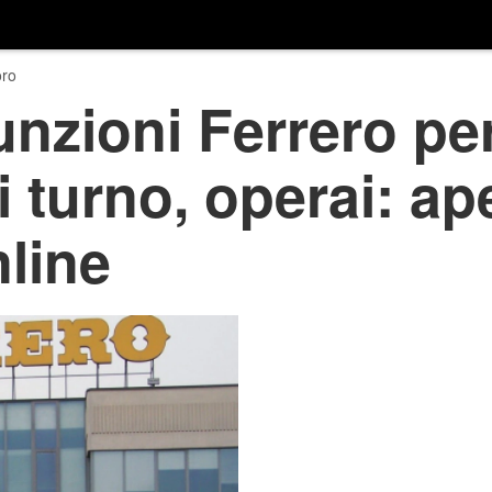
ro
zioni Ferrero per
i turno, operai: ap
nline