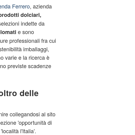
ienda Ferrero
, azienda
prodotti dolciari,
selezioni indette da
e sono
plomati
gure professionali fra cui
stenibilità imballaggi,
o varie e la ricerca è
ono previste scadenze
oltro delle
ire collegandosi al sito
sezione 'opportunità di
calità l'Italia'.