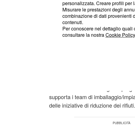
personalizzata. Creare profili per 
Misurare le prestazioni degli annun
Posizioni aperte per 
combinazione di dati provenienti da 
contenuti.
laureati
Per conoscere nel dettaglio quali c
consultare la nostra
Cookie Policy
Nell'elenco delle posizioni aperte de
laureati vi sono quelle per:
speciali
che si occuperà di contri
imballaggi
continua della strategia di sostenibi
mappare la conformità alle normative
rapida evoluzione e monitorare le ev
mercati rilevanti. Inoltre guida progett
supporta i team di imballaggio/impia
delle iniziative di riduzione dei rifiuti