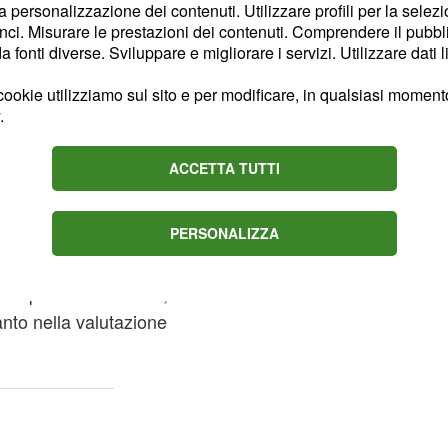
la personalizzazione dei contenuti. Utilizzare profili per la selez
ci. Misurare le prestazioni dei contenuti. Comprendere il pubblic
diplomati e
fonti diverse. Sviluppare e migliorare i servizi. Utilizzare dati l
ookie utilizziamo sul sito e per modificare, in qualsiasi momento,
.
dicate ai diplomati e ai
sta sostenibilità
ACCETTA TUTTI
buire alla definizione
lità del packaging,
PERSONALIZZA
 sugli imballaggi in
oluzioni future nei
i specifici sul riciclo;
nto nella valutazione
.