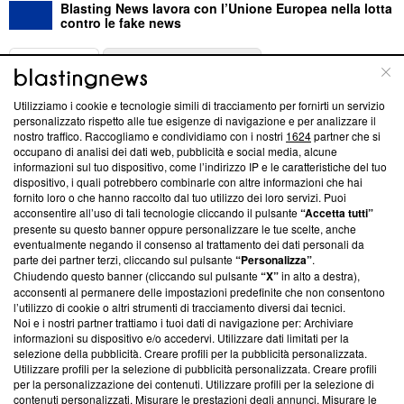
Blasting News lavora con l’Unione Europea nella lotta
contro le fake news
ABOUT
LINEA EDITORIALE
Utilizziamo i cookie e tecnologie simili di tracciamento per fornirti un servizio
Questa sezione offre informazioni trasparenti su Blasting
personalizzato rispetto alle tue esigenze di navigazione e per analizzare il
nostro traffico. Raccogliamo e condividiamo con i nostri
1624
partner che si
News, sui nostri processi editoriali e su come ci impegniamo a
occupano di analisi dei dati web, pubblicità e social media, alcune
creare news di qualità. Inoltre, afferma la nostra aderenza a
informazioni sul tuo dispositivo, come l’indirizzo IP e le caratteristiche del tuo
‘Trust Project - News with Integrity’
Blasting News non è
dispositivo, i quali potrebbero combinarle con altre informazioni che hai
ancora membro del programma, ma ha richiesto di farne
fornito loro o che hanno raccolto dal tuo utilizzo dei loro servizi. Puoi
parte; Trust Project non ha ancora effettuato una verifica di
acconsentire all’uso di tali tecnologie cliccando il pulsante
“Accetta tutti”
conformità agli standard.
presente su questo banner oppure personalizzare le tue scelte, anche
eventualmente negando il consenso al trattamento dei dati personali da
parte dei partner terzi, cliccando sul pulsante
“Personalizza”
.
Su di noi
Chiudendo questo banner (cliccando sul pulsante
“X”
in alto a destra),
acconsenti al permanere delle impostazioni predefinite che non consentono
Team editoriale
l’utilizzo di cookie o altri strumenti di tracciamento diversi dai tecnici.
Noi e i nostri partner trattiamo i tuoi dati di navigazione per: Archiviare
Corporate
informazioni su dispositivo e/o accedervi. Utilizzare dati limitati per la
selezione della pubblicità. Creare profili per la pubblicità personalizzata.
Redazione
Utilizzare profili per la selezione di pubblicità personalizzata. Creare profili
per la personalizzazione dei contenuti. Utilizzare profili per la selezione di
Informativa Privacy
contenuti personalizzati. Misurare le prestazioni degli annunci. Misurare le