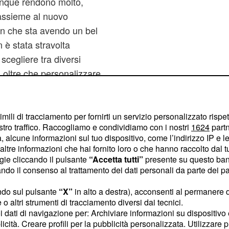
munque rendono molto,
i assieme al nuovo
eon che sta avendo un bel
 è stata stravolta
scegliere tra diversi
, oltre che personalizzare
ietti a contrasto.
imili di tracciamento per fornirti un servizio personalizzato rispe
stro traffico. Raccogliamo e condividiamo con i nostri
1624
partn
ntimetri, è una delle più
 alcune informazioni sul tuo dispositivo, come l’indirizzo IP e le 
ltre informazioni che hai fornito loro o che hanno raccolto dal tuo
tte 'piccole dal segmento
ogie cliccando il pulsante
“Accetta tutti”
presente su questo ban
una capacità in linea con
o il consenso al trattamento dei dati personali da parte dei par
 in alcuni casi più
ndo sul pulsante
“X”
in alto a destra), acconsenti al permanere 
 il gradino sulla soglia
o altri strumenti di tracciamento diversi dai tecnici.
auto.
uoi dati di navigazione per: Archiviare informazioni su dispositivo 
licità. Creare profili per la pubblicità personalizzata. Utilizzare p