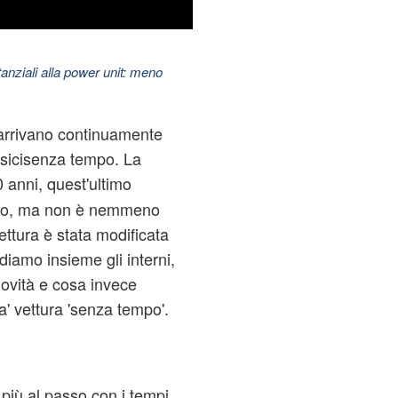
nziali alla power unit: meno
e arrivano continuamente
ssicisenza tempo. La
 anni, quest'ultimo
vo, ma non è nemmeno
ettura è stata modificata
ediamo insieme gli interni,
 novità e cosa invece
sa' vettura 'senza tempo'.
più al passo con i tempi,