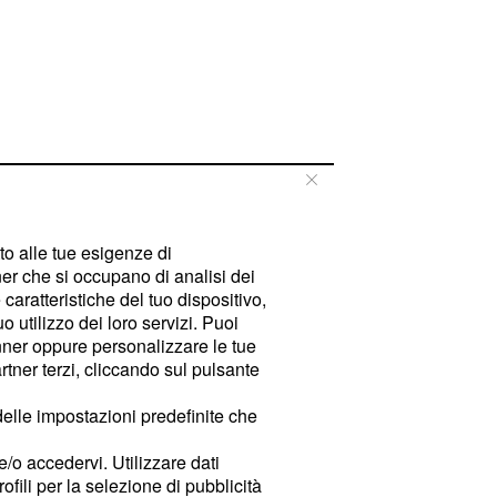
tto alle tue esigenze di
er che si occupano di analisi dei
caratteristiche del tuo dispositivo,
 utilizzo dei loro servizi. Puoi
ner oppure personalizzare le tue
tner terzi, cliccando sul pulsante
delle impostazioni predefinite che
e/o accedervi. Utilizzare dati
rofili per la selezione di pubblicità