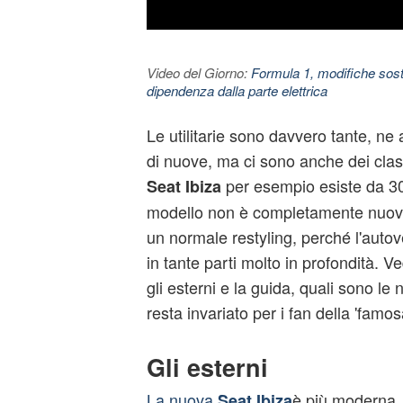
Video del Giorno:
Formula 1, modifiche sosta
dipendenza dalla parte elettrica
Le utilitarie sono davvero tante, n
di nuove, ma ci sono anche dei cla
per esempio esiste da 30
Seat Ibiza
modello non è completamente nuo
un normale restyling, perché l'autov
in tante parti molto in profondità. V
gli esterni e la guida, quali sono le
resta invariato per i fan della 'famo
Gli esterni
La nuova
è più moderna, 
Seat Ibiza