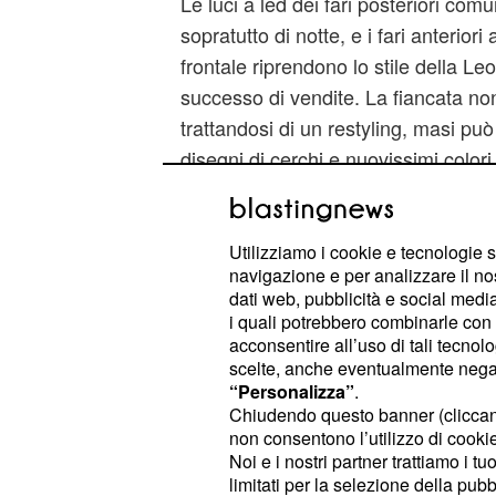
Le luci a led dei fari posteriori co
sopratutto di notte, e i fari anterior
frontale riprendono lo stile della L
successo di vendite. La fiancata non
trattandosi di un restyling, masi può 
disegni di cerchi e nuovissimi colori
l'esterno come nel caso degli specch
Gli interni
Utilizziamo i cookie e tecnologie s
navigazione e per analizzare il no
La macchina è lunga 4 metri e 06 ce
dati web, pubblicità e social media,
i quali potrebbero combinarle con a
lunghe nella categoria delle così de
acconsentire all’uso di tali tecnol
B'. Il bagagliaio parte da 292 litri, 
scelte, anche eventualmente negand
quello delle principali concorrenti, e
“Personalizza”
.
Chiudendo questo banner (clicca
grande, ma la forma è poco regolare,
non consentono l’utilizzo di cookie 
di carico è accettabile per il tipo di 
Noi e i nostri partner trattiamo i t
limitati per la selezione della pubb