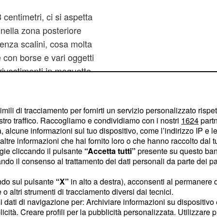
centimetri, ci si aspetta
 nella zona posteriore
 senza scalini, cosa molta
con borse e vari oggetti
rivestimenti in moquette
o del movimento
ei sedili è solo sugli
imili di tracciamento per fornirti un servizio personalizzato rispe
gagliaio, dove invece è
stro traffico. Raccogliamo e condividiamo con i nostri
1624
partn
ndere i poggiatesta è
 alcune informazioni sul tuo dispositivo, come l’indirizzo IP e le 
io al centro per oggetti
ltre informazioni che hai fornito loro o che hanno raccolto dal tuo
ogie cliccando il pulsante
“Accetta tutti”
presente su questo ban
che le Volvo abbiano la
o il consenso al trattamento dei dati personali da parte dei par
fatti
la nuova V60 XC
davvero ben fatti, e
ndo sul pulsante
“X”
in alto a destra), acconsenti al permanere 
o altri strumenti di tracciamento diversi dai tecnici.
i tra la grande plancia
uoi dati di navigazione per: Archiviare informazioni su dispositivo 
e sospesa.
licità. Creare profili per la pubblicità personalizzata. Utilizzare p