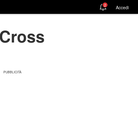
2
Accedi
 Cross