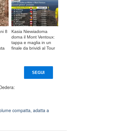
ni 8
Kasia Niewiadoma
doma il Mont Ventoux:
tappa e maglia in un
sta
finale da brividi al Tour
SEGUI
 Dedera:
olume compatta, adatta a