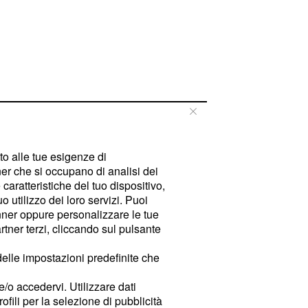
tto alle tue esigenze di
er che si occupano di analisi dei
caratteristiche del tuo dispositivo,
 utilizzo dei loro servizi. Puoi
ner oppure personalizzare le tue
tner terzi, cliccando sul pulsante
delle impostazioni predefinite che
e/o accedervi. Utilizzare dati
rofili per la selezione di pubblicità