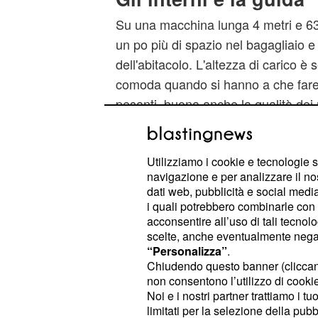
Su una macchina lunga 4 metri e 63 
un po più di spazio nel bagagliaio e
dell'abitacolo. L'altezza di carico è
comoda quando si hanno a che fare 
pesanti, buona anche la qualità dei 
e la cura nei dettagli come nel cas
smorzato del pavimento. Lo sblocco d
Utilizziamo i cookie e tecnologie s
schienali e non anche dietro nel ba
navigazione e per analizzare il no
più comodo. La soluzione per nasco
dati web, pubblicità e social media,
pratica, ed è sempre utile il passagg
i quali potrebbero combinarle con a
acconsentire all’uso di tali tecnol
lunghi come gli scii. Non è un caso 
scelte, anche eventualmente negand
reputazione di essere auto solide, in
“Personalizza”
.
Cross Country
ha degli assemblaggi 
Chiudendo questo banner (clicca
non consentono l’utilizzo di cookie 
sono precisi anche gli accoppiament
Noi e i nostri partner trattiamo i t
morbida e la sottile console central
limitati per la selezione della pubb