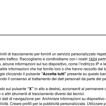
imili di tracciamento per fornirti un servizio personalizzato rispe
stro traffico. Raccogliamo e condividiamo con i nostri
1624
partn
ti realizzati solo per
 alcune informazioni sul tuo dispositivo, come l’indirizzo IP e le 
nel campo
o attivo
ltre informazioni che hai fornito loro o che hanno raccolto dal tuo
ogie cliccando il pulsante
“Accetta tutti”
presente su questo ban
 che si trovano sul passa
o il consenso al trattamento dei dati personali da parte dei par
epressione dell'aria, e in
rare al meglio. La
ndo sul pulsante
“X”
in alto a destra), acconsenti al permanere 
o altri strumenti di tracciamento diversi dai tecnici.
one il cofano con la
uoi dati di navigazione per: Archiviare informazioni su dispositivo 
o lungo di essa.
licità. Creare profili per la pubblicità personalizzata. Utilizzare p