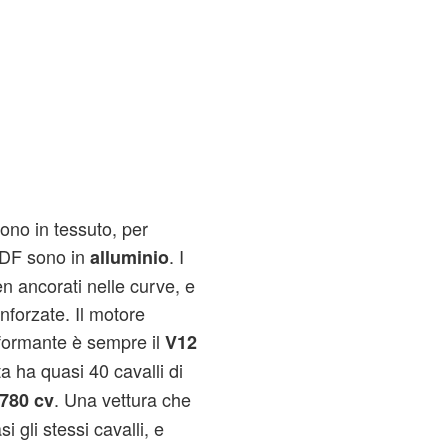
sono in tessuto, per
TDF sono in
. I
alluminio
en ancorati nelle curve, e
inforzate. Il motore
formante è sempre il
V12
a ha quasi 40 cavalli di
. Una vettura che
780 cv
i gli stessi cavalli, e