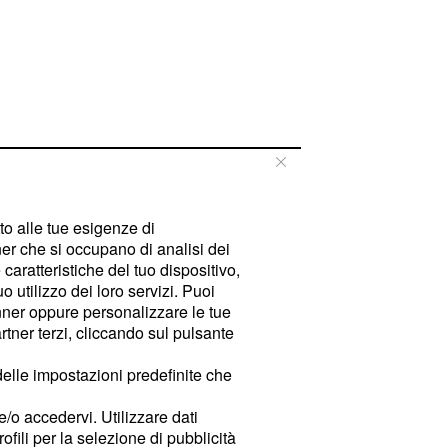
tto alle tue esigenze di
er che si occupano di analisi dei
caratteristiche del tuo dispositivo,
 utilizzo dei loro servizi. Puoi
ner oppure personalizzare le tue
tner terzi, cliccando sul pulsante
delle impostazioni predefinite che
e/o accedervi. Utilizzare dati
rofili per la selezione di pubblicità