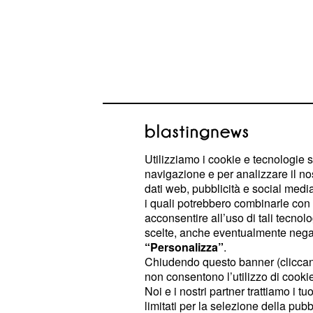
Utilizziamo i cookie e tecnologie s
navigazione e per analizzare il no
non sono sta
Molti elementi estetici
dati web, pubblicità e social media,
darle bellezza, ma svolgono un
ruol
i quali potrebbero combinarle con a
acconsentire all’uso di tali tecnol
, come le tre feritoie
aerodinamico
scelte, anche eventualmente negand
ruota posteriore, una zona di forte d
“Personalizza”
.
questo modo aiutano il fondo a lavo
Chiudendo questo banner (clicca
non consentono l’utilizzo di cookie 
scanalatura che mette in comunicazi
Noi e i nostri partner trattiamo i t
fiancata serve a stabilizzare il fluss
limitati per la selezione della pubb