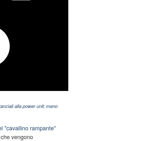
nziali alla power unit: meno
el "cavallino rampante"
i che vengono