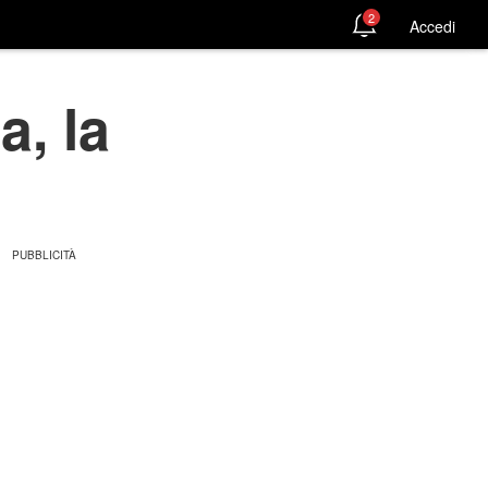
2
Accedi
a, la