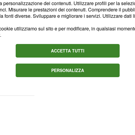
 stato montato un
nuovo
la personalizzazione dei contenuti. Utilizzare profili per la selez
ci. Misurare le prestazioni dei contenuti. Comprendere il pubblic
TDF, mentre il muso
fonti diverse. Sviluppare e migliorare i servizi. Utilizzare dati l
l motore. La coda,
acolo è arretrato per
ookie utilizziamo sul sito e per modificare, in qualsiasi momento,
.
ACCETTA TUTTI
so del
per la
carbonio
PERSONALIZZA
elle componenti