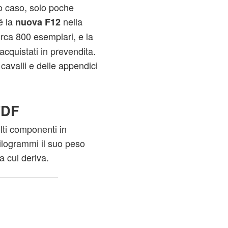
to caso, solo poche
é la
nella
nuova F12
irca 800 esemplari, e la
acquistati in prevendita.
cavalli e delle appendici
TDF
lti componenti in
ilogrammi il suo peso
a cui deriva.