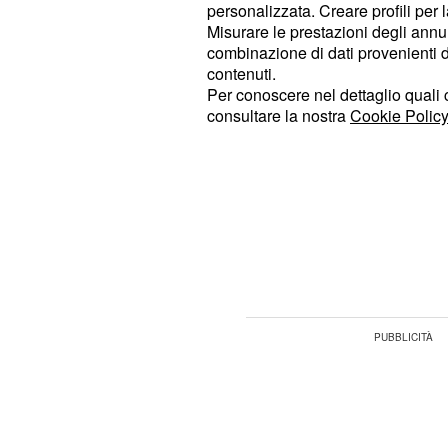
Continuando a parlare di esterni, è
personalizzata. Creare profili per 
Misurare le prestazioni degli annun
anteriore specifico per la 
paraurti
combinazione di dati provenienti da 
anteriore è più lungo per ospitarvi i
contenuti.
invece, è molto schiacciata, e l'abit
Per conoscere nel dettaglio quali c
consultare la nostra
Cookie Policy
bilanciare i pesi.
Interni e motore
Anche
predomina l'u
internamente
realizzazione della maggior parte d
dell'abitacolo, come la plancia.