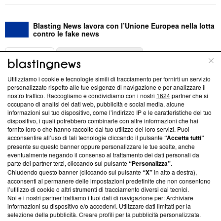
Blasting News lavora con l’Unione Europea nella lotta
contro le fake news
ABOUT
LINEA EDITORIALE
Utilizziamo i cookie e tecnologie simili di tracciamento per fornirti un servizio
Questa sezione offre informazioni trasparenti su Blasting
personalizzato rispetto alle tue esigenze di navigazione e per analizzare il
nostro traffico. Raccogliamo e condividiamo con i nostri
1624
partner che si
News, sui nostri processi editoriali e su come ci impegniamo a
occupano di analisi dei dati web, pubblicità e social media, alcune
creare news di qualità. Inoltre, afferma la nostra aderenza a
informazioni sul tuo dispositivo, come l’indirizzo IP e le caratteristiche del tuo
‘Trust Project - News with Integrity’
Blasting News non è
dispositivo, i quali potrebbero combinarle con altre informazioni che hai
ancora membro del programma, ma ha richiesto di farne
fornito loro o che hanno raccolto dal tuo utilizzo dei loro servizi. Puoi
parte; Trust Project non ha ancora effettuato una verifica di
acconsentire all’uso di tali tecnologie cliccando il pulsante
“Accetta tutti”
conformità agli standard.
presente su questo banner oppure personalizzare le tue scelte, anche
eventualmente negando il consenso al trattamento dei dati personali da
parte dei partner terzi, cliccando sul pulsante
“Personalizza”
.
Su di noi
Chiudendo questo banner (cliccando sul pulsante
“X”
in alto a destra),
acconsenti al permanere delle impostazioni predefinite che non consentono
Team editoriale
l’utilizzo di cookie o altri strumenti di tracciamento diversi dai tecnici.
Noi e i nostri partner trattiamo i tuoi dati di navigazione per: Archiviare
Corporate
informazioni su dispositivo e/o accedervi. Utilizzare dati limitati per la
selezione della pubblicità. Creare profili per la pubblicità personalizzata.
Redazione