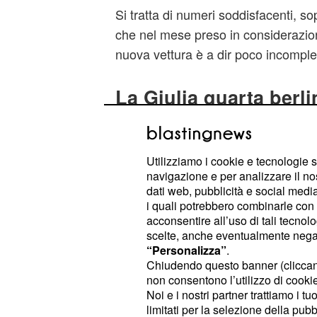
Si tratta di numeri soddisfacenti, s
che nel mese preso in considerazi
nuova vettura è a dir poco incomple
La Giulia quarta berl
con 1.718 unità
Nel mese preso in considerazione inf
Utilizziamo i cookie e tecnologie s
veniva venduta solo nelle vers
Giulia
navigazione e per analizzare il no
gamma Quadrifoglio. Solo da pochi gi
dati web, pubblicità e social media,
i quali potrebbero combinarle con a
disponibile anche la versione
con a
acconsentire all’uso di tali tecnol
abbiamo visto ad inizio mese
al Sal
scelte, anche eventualmente negand
Parigi.
Al momento, le prime 3 berlin
“Personalizza”
.
Chiudendo questo banner (clicca
vendute in Europa, sempre per qua
non consentono l’utilizzo di cookie 
mese di settembre, sono:
Mercedes 
Noi e i nostri partner trattiamo i t
BMW Serie 3 (3.033) e Audi A4 (2.
limitati per la selezione della pubb