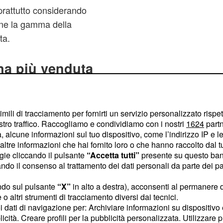
oprattutto considerando
one la gamma della
ta.
ina più venduta
atti,
Alfa Romeo
imili di tracciamento per fornirti un servizio personalizzato rispe
ioni diesel e top di
stro traffico. Raccogliamo e condividiamo con i nostri
1624
partn
orni infatti è
 alcune informazioni sul tuo dispositivo, come l’indirizzo IP e le 
ltre informazioni che hai fornito loro o che hanno raccolto dal tuo
, che
llestimento Veloce
ogie cliccando il pulsante
“Accetta tutti”
presente su questo ban
one dell'automobile di
o il consenso al trattamento dei dati personali da parte dei par
e di segmento 'D' più
ndo sul pulsante
“X”
in alto a destra), acconsenti al permanere 
nto concerne lo scorso
o altri strumenti di tracciamento diversi dai tecnici.
C (4.300 esemplari),
uoi dati di navigazione per: Archiviare informazioni su dispositivo 
Questi numeri
091).
licità. Creare profili per la pubblicità personalizzata. Utilizzare p