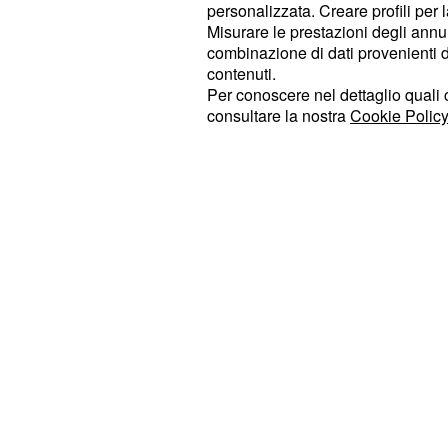
personalizzata. Creare profili per 
fanno comprendere come la Giulia
Misurare le prestazioni degli annun
ancora incompleta sia molto vicina al
combinazione di dati provenienti da 
particolare ad Audi.
contenuti.
Per conoscere nel dettaglio quali c
consultare la nostra
Cookie Policy