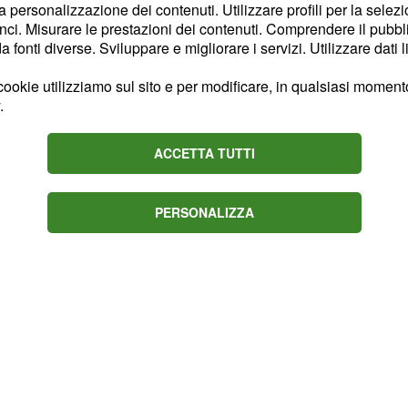
la personalizzazione dei contenuti. Utilizzare profili per la selez
 nonostante la gamma
ci. Misurare le prestazioni dei contenuti. Comprendere il pubblic
le sue rivali ed in
fonti diverse. Sviluppare e migliorare i servizi. Utilizzare dati l
ookie utilizziamo sul sito e per modificare, in qualsiasi momento,
.
ACCETTA TUTTI
PERSONALIZZA