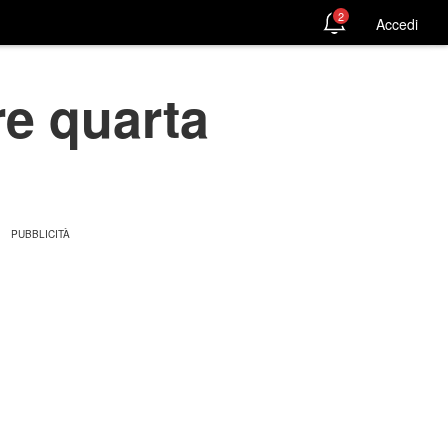
2
Accedi
re quarta