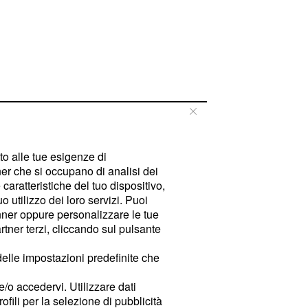
tto alle tue esigenze di
er che si occupano di analisi dei
caratteristiche del tuo dispositivo,
 utilizzo dei loro servizi. Puoi
ner oppure personalizzare le tue
tner terzi, cliccando sul pulsante
delle impostazioni predefinite che
e/o accedervi. Utilizzare dati
rofili per la selezione di pubblicità