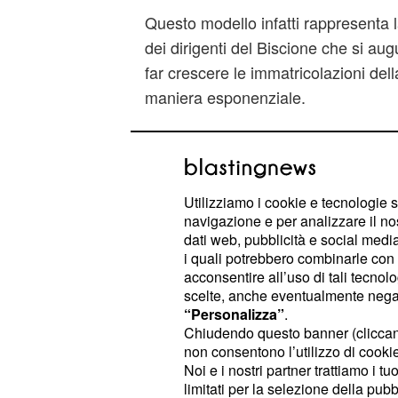
Questo modello infatti rappresent
dei dirigenti del Biscione che si aug
far crescere le immatricolazioni dell
maniera esponenziale.
Lo Stelvio primo suv 
casa del Biscione
Utilizziamo i cookie e tecnologie s
nascerà dalla 
Alfa Romeo Stelvio
navigazione e per analizzare il no
modulare di Giulia, con la berlina di
dati web, pubblicità e social media,
i quali potrebbero combinarle con a
molto in comune a livello estetico,
acconsentire all’uso di tali tecnol
alcune foto spia apparse di recente
scelte, anche eventualmente negand
dubbi su quello che sarà il suo aspet
“Personalizza”
.
Chiudendo questo banner (clicca
motori saranno gli stessi della gam
non consentono l’utilizzo di cookie 
dal
del m
V6 2,9 litri da 510 cavalli
Noi e i nostri partner trattiamo i t
Quadrifoglio
, che tenterà il record d
limitati per la selezione della pubb