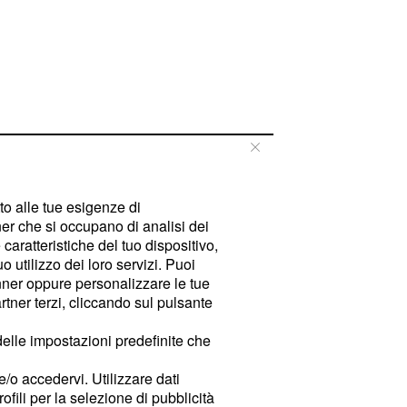
tto alle tue esigenze di
er che si occupano di analisi dei
caratteristiche del tuo dispositivo,
 utilizzo dei loro servizi. Puoi
ner oppure personalizzare le tue
tner terzi, cliccando sul pulsante
delle impostazioni predefinite che
e/o accedervi. Utilizzare dati
rofili per la selezione di pubblicità