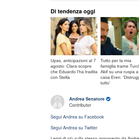
Di tendenza oggi
Upas, anticipazioni al 7
Tutto per la mia
agosto: Clara scopre
famiglia trame Turc
che Eduardo l'ha tradita
Akif su una ruspa a
con Stella
casa Eren: 'Distrug
tutto'
Andrea Senatore
Contributor
Segui
Andrea
su Facebook
Segui
Andrea
su Twitter
Leggi di più sullo stesso argomento da Andr