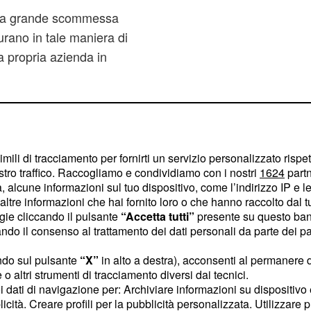
a la grande scommessa
urano in tale maniera di
a propria azienda in
della gloriosa
imili di tracciamento per fornirti un servizio personalizzato rispe
stessa piattaforma
stro traffico. Raccogliamo e condividiamo con i nostri
1624
partn
 segmento 'D' il suv avrà
 alcune informazioni sul tuo dispositivo, come l’indirizzo IP e le 
ltre informazioni che hai fornito loro o che hanno raccolto dal tuo
 come hanno mostrato
ogie cliccando il pulsante
“Accetta tutti”
presente su questo ban
, che lasciano pochi
o il consenso al trattamento dei dati personali da parte dei par
to definitivo. Anche i
ndo sul pulsante
“X”
in alto a destra), acconsenti al permanere 
ma di Giulia a cominciare
o altri strumenti di tracciamento diversi dai tecnici.
odello top di gamma,
uoi dati di navigazione per: Archiviare informazioni su dispositivo 
i categoria nel circuito
licità. Creare profili per la pubblicità personalizzata. Utilizzare p