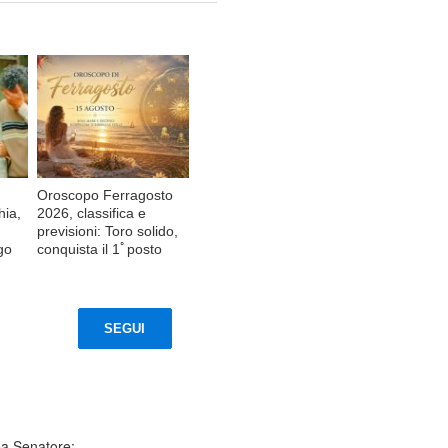
Oroscopo Ferragosto
hia,
2026, classifica e
previsioni: Toro solido,
go
conquista il 1ﾟposto
SEGUI
ea Senatore: