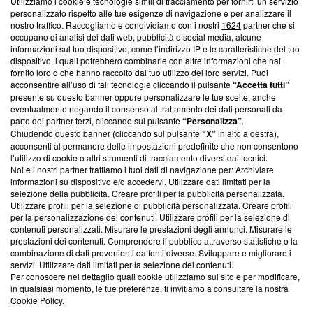
Utilizziamo i cookie e tecnologie simili di tracciamento per fornirti un servizio
personalizzato rispetto alle tue esigenze di navigazione e per analizzare il
Questa sezione offre informazioni trasparenti su Blasting
nostro traffico. Raccogliamo e condividiamo con i nostri
1624
partner che si
News, sui nostri processi editoriali e su come ci impegniamo a
occupano di analisi dei dati web, pubblicità e social media, alcune
creare news di qualità. Inoltre, afferma la nostra aderenza a
informazioni sul tuo dispositivo, come l’indirizzo IP e le caratteristiche del tuo
dispositivo, i quali potrebbero combinarle con altre informazioni che hai
‘Trust Project - News with Integrity’
Blasting News non è
fornito loro o che hanno raccolto dal tuo utilizzo dei loro servizi. Puoi
ancora membro del programma, ma ha richiesto di farne
acconsentire all’uso di tali tecnologie cliccando il pulsante
“Accetta tutti”
parte; Trust Project non ha ancora effettuato una verifica di
presente su questo banner oppure personalizzare le tue scelte, anche
conformità agli standard.
eventualmente negando il consenso al trattamento dei dati personali da
parte dei partner terzi, cliccando sul pulsante
“Personalizza”
.
Su di noi
Chiudendo questo banner (cliccando sul pulsante
“X”
in alto a destra),
acconsenti al permanere delle impostazioni predefinite che non consentono
Team editoriale
l’utilizzo di cookie o altri strumenti di tracciamento diversi dai tecnici.
Noi e i nostri partner trattiamo i tuoi dati di navigazione per: Archiviare
Corporate
informazioni su dispositivo e/o accedervi. Utilizzare dati limitati per la
selezione della pubblicità. Creare profili per la pubblicità personalizzata.
Redazione
Utilizzare profili per la selezione di pubblicità personalizzata. Creare profili
per la personalizzazione dei contenuti. Utilizzare profili per la selezione di
Informativa Privacy
contenuti personalizzati. Misurare le prestazioni degli annunci. Misurare le
prestazioni dei contenuti. Comprendere il pubblico attraverso statistiche o la
combinazione di dati provenienti da fonti diverse. Sviluppare e migliorare i
Cookie Policy
servizi. Utilizzare dati limitati per la selezione dei contenuti.
Per conoscere nel dettaglio quali cookie utilizziamo sul sito e per modificare,
Blasting SA, IDI CHE-247.845.224, Via Carlo Frasca, 3 - 6900
in qualsiasi momento, le tue preferenze, ti invitiamo a consultare la nostra
Lugano (Svizzera) Tel:
+39 0690258937
Cookie Policy
.