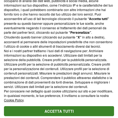
occupano di analisi dei dati web, pubblicità e social media, alcune
creare news di qualità. Inoltre, afferma la nostra aderenza a
informazioni sul tuo dispositivo, come l’indirizzo IP e le caratteristiche del tuo
‘Trust Project - News with Integrity’
Blasting News non è
dispositivo, i quali potrebbero combinarle con altre informazioni che hai
ancora membro del programma, ma ha richiesto di farne
fornito loro o che hanno raccolto dal tuo utilizzo dei loro servizi. Puoi
parte; Trust Project non ha ancora effettuato una verifica di
acconsentire all’uso di tali tecnologie cliccando il pulsante
“Accetta tutti”
conformità agli standard.
presente su questo banner oppure personalizzare le tue scelte, anche
eventualmente negando il consenso al trattamento dei dati personali da
parte dei partner terzi, cliccando sul pulsante
“Personalizza”
.
Su di noi
Chiudendo questo banner (cliccando sul pulsante
“X”
in alto a destra),
acconsenti al permanere delle impostazioni predefinite che non consentono
Team editoriale
l’utilizzo di cookie o altri strumenti di tracciamento diversi dai tecnici.
Noi e i nostri partner trattiamo i tuoi dati di navigazione per: Archiviare
Corporate
informazioni su dispositivo e/o accedervi. Utilizzare dati limitati per la
selezione della pubblicità. Creare profili per la pubblicità personalizzata.
Redazione
Utilizzare profili per la selezione di pubblicità personalizzata. Creare profili
per la personalizzazione dei contenuti. Utilizzare profili per la selezione di
Informativa Privacy
contenuti personalizzati. Misurare le prestazioni degli annunci. Misurare le
prestazioni dei contenuti. Comprendere il pubblico attraverso statistiche o la
Cookie Policy
combinazione di dati provenienti da fonti diverse. Sviluppare e migliorare i
servizi. Utilizzare dati limitati per la selezione dei contenuti.
Blasting SA, IDI CHE-247.845.224, Via Carlo Frasca, 3 - 6900
Per conoscere nel dettaglio quali cookie utilizziamo sul sito e per modificare,
Lugano (Svizzera) Tel:
+39 0690258937
in qualsiasi momento, le tue preferenze, ti invitiamo a consultare la nostra
Cookie Policy
.
© 2026 Blasting News
ACCETTA TUTTI