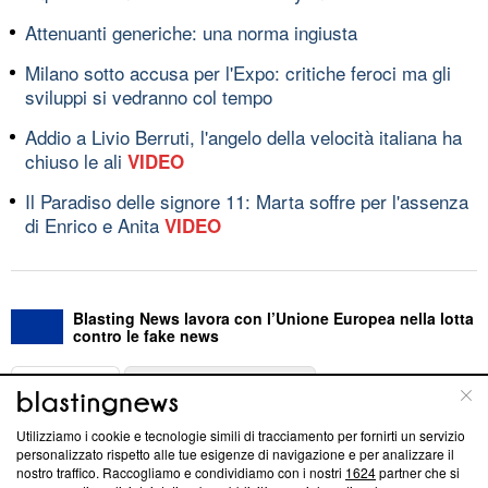
Attenuanti generiche: una norma ingiusta
Milano sotto accusa per l'Expo: critiche feroci ma gli
sviluppi si vedranno col tempo
Addio a Livio Berruti, l'angelo della velocità italiana ha
chiuso le ali
VIDEO
Il Paradiso delle signore 11: Marta soffre per l'assenza
di Enrico e Anita
VIDEO
Blasting News lavora con l’Unione Europea nella lotta
contro le fake news
ABOUT
LINEA EDITORIALE
Utilizziamo i cookie e tecnologie simili di tracciamento per fornirti un servizio
Questa sezione offre informazioni trasparenti su Blasting
personalizzato rispetto alle tue esigenze di navigazione e per analizzare il
nostro traffico. Raccogliamo e condividiamo con i nostri
1624
partner che si
News, sui nostri processi editoriali e su come ci impegniamo a