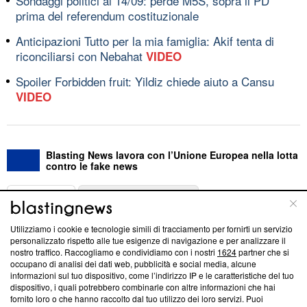
Sondaggi politici al 14/09: perde M5S, sopra il PD
prima del referendum costituzionale
Anticipazioni Tutto per la mia famiglia: Akif tenta di
riconciliarsi con Nebahat
VIDEO
Spoiler Forbidden fruit: Yildiz chiede aiuto a Cansu
VIDEO
Blasting News lavora con l’Unione Europea nella lotta
contro le fake news
ABOUT
LINEA EDITORIALE
Utilizziamo i cookie e tecnologie simili di tracciamento per fornirti un servizio
Questa sezione offre informazioni trasparenti su Blasting
personalizzato rispetto alle tue esigenze di navigazione e per analizzare il
nostro traffico. Raccogliamo e condividiamo con i nostri
1624
partner che si
News, sui nostri processi editoriali e su come ci impegniamo a
occupano di analisi dei dati web, pubblicità e social media, alcune
creare news di qualità. Inoltre, afferma la nostra aderenza a
informazioni sul tuo dispositivo, come l’indirizzo IP e le caratteristiche del tuo
‘Trust Project - News with Integrity’
Blasting News non è
dispositivo, i quali potrebbero combinarle con altre informazioni che hai
ancora membro del programma, ma ha richiesto di farne
fornito loro o che hanno raccolto dal tuo utilizzo dei loro servizi. Puoi