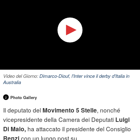
Video del Giorno:
Dimarco-Diouf, l'Inter vince il derby d'Italia in
Australia
Photo Gallery
2
Il deputato del
, nonché
Movimento 5 Stelle
vicepresidente della Camera dei Deputati
Luigi
ha attaccato il presidente del Consiglio
Di Maio,
con un lungo post su
Renzi