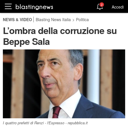
2
Accedi
NEWS & VIDEO
Blasting News Italia
>
Politica
L’ombra della corruzione su
Beppe Sala
I quattro prefetti di Renzi - l'Espresso - repubblica.it