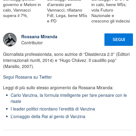
governo e Meloni in
d'arresto per
in calo, bene M5s;
calo, Vannacci
Vannacci; rifiatano
vola Futuro
supera il 7%,
FdI, Lega, bene M5s
Nazionale e
e PD
crescono gli indecisi
Rossana Miranda
SEGUI
Contributor
Giornalista professionista, sono autrice di “Dissidenza 2.0” (Editori
internazionali riuniti, 2014) e “Hugo Chávez. Il caudillo pop”
(Marsilio, 2007).
Segui
Rossana
su Twitter
Leggi di più sullo stesso argomento da Rossana Miranda:
Carlo Vanzina, la formula intelligente per fare pensare con le
risate
I leader politici ricordano l’eredità di Vanzina
L’omaggio della Rai al genio di Vanzina