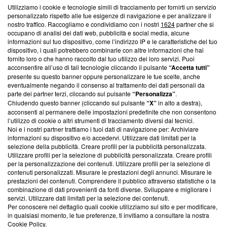
Utilizziamo i cookie e tecnologie simili di tracciamento per fornirti un servizio
Questa sezione offre informazioni trasparenti su Blasting
personalizzato rispetto alle tue esigenze di navigazione e per analizzare il
nostro traffico. Raccogliamo e condividiamo con i nostri
1624
partner che si
News, sui nostri processi editoriali e su come ci impegniamo a
occupano di analisi dei dati web, pubblicità e social media, alcune
creare news di qualità. Inoltre, afferma la nostra aderenza a
informazioni sul tuo dispositivo, come l’indirizzo IP e le caratteristiche del tuo
‘Trust Project - News with Integrity’
Blasting News non è
dispositivo, i quali potrebbero combinarle con altre informazioni che hai
ancora membro del programma, ma ha richiesto di farne
fornito loro o che hanno raccolto dal tuo utilizzo dei loro servizi. Puoi
parte; Trust Project non ha ancora effettuato una verifica di
acconsentire all’uso di tali tecnologie cliccando il pulsante
“Accetta tutti”
conformità agli standard.
presente su questo banner oppure personalizzare le tue scelte, anche
eventualmente negando il consenso al trattamento dei dati personali da
parte dei partner terzi, cliccando sul pulsante
“Personalizza”
.
Su di noi
Chiudendo questo banner (cliccando sul pulsante
“X”
in alto a destra),
acconsenti al permanere delle impostazioni predefinite che non consentono
Team editoriale
l’utilizzo di cookie o altri strumenti di tracciamento diversi dai tecnici.
Noi e i nostri partner trattiamo i tuoi dati di navigazione per: Archiviare
Corporate
informazioni su dispositivo e/o accedervi. Utilizzare dati limitati per la
selezione della pubblicità. Creare profili per la pubblicità personalizzata.
Redazione
Utilizzare profili per la selezione di pubblicità personalizzata. Creare profili
per la personalizzazione dei contenuti. Utilizzare profili per la selezione di
Informativa Privacy
contenuti personalizzati. Misurare le prestazioni degli annunci. Misurare le
prestazioni dei contenuti. Comprendere il pubblico attraverso statistiche o la
Cookie Policy
combinazione di dati provenienti da fonti diverse. Sviluppare e migliorare i
servizi. Utilizzare dati limitati per la selezione dei contenuti.
Blasting SA, IDI CHE-247.845.224, Via Carlo Frasca, 3 - 6900
Per conoscere nel dettaglio quali cookie utilizziamo sul sito e per modificare,
Lugano (Svizzera) Tel:
+39 0690258937
in qualsiasi momento, le tue preferenze, ti invitiamo a consultare la nostra
Cookie Policy
.