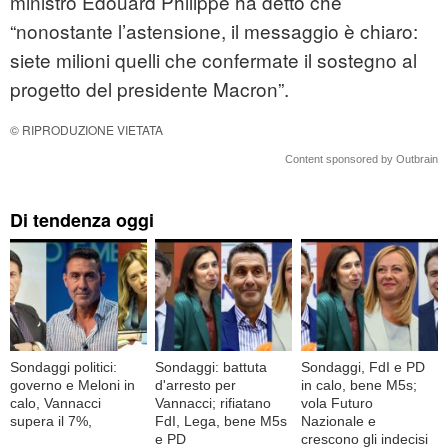
ministro Édouard Philippe ha detto che
“nonostante l’astensione, il messaggio è chiaro:
siete milioni quelli che confermate il sostegno al
progetto del presidente Macron”.
© RIPRODUZIONE VIETATA
Content sponsored by Outbrain
Di tendenza oggi
Sondaggi politici:
Sondaggi: battuta
Sondaggi, FdI e PD
governo e Meloni in
d'arresto per
in calo, bene M5s;
calo, Vannacci
Vannacci; rifiatano
vola Futuro
supera il 7%,
FdI, Lega, bene M5s
Nazionale e
e PD
crescono gli indecisi