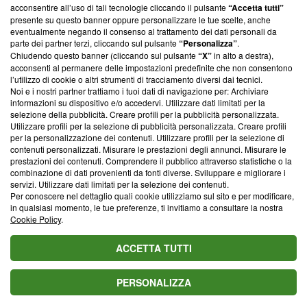
parte; Trust Project non ha ancora effettuato una verifica di
acconsentire all’uso di tali tecnologie cliccando il pulsante
“Accetta tutti”
conformità agli standard.
presente su questo banner oppure personalizzare le tue scelte, anche
eventualmente negando il consenso al trattamento dei dati personali da
parte dei partner terzi, cliccando sul pulsante
“Personalizza”
.
Su di noi
Chiudendo questo banner (cliccando sul pulsante
“X”
in alto a destra),
acconsenti al permanere delle impostazioni predefinite che non consentono
Team editoriale
l’utilizzo di cookie o altri strumenti di tracciamento diversi dai tecnici.
Noi e i nostri partner trattiamo i tuoi dati di navigazione per: Archiviare
Corporate
informazioni su dispositivo e/o accedervi. Utilizzare dati limitati per la
selezione della pubblicità. Creare profili per la pubblicità personalizzata.
Redazione
Utilizzare profili per la selezione di pubblicità personalizzata. Creare profili
per la personalizzazione dei contenuti. Utilizzare profili per la selezione di
Informativa Privacy
contenuti personalizzati. Misurare le prestazioni degli annunci. Misurare le
prestazioni dei contenuti. Comprendere il pubblico attraverso statistiche o la
Cookie Policy
combinazione di dati provenienti da fonti diverse. Sviluppare e migliorare i
servizi. Utilizzare dati limitati per la selezione dei contenuti.
Blasting SA, IDI CHE-247.845.224, Via Carlo Frasca, 3 - 6900
Per conoscere nel dettaglio quali cookie utilizziamo sul sito e per modificare,
Lugano (Svizzera) Tel:
+39 0690258937
in qualsiasi momento, le tue preferenze, ti invitiamo a consultare la nostra
Cookie Policy
.
© 2026 Blasting News
ACCETTA TUTTI
PERSONALIZZA