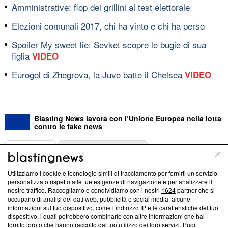
Amministrative: flop dei grillini al test elettorale
Elezioni comunali 2017, chi ha vinto e chi ha perso
Spoiler My sweet lie: Sevket scopre le bugie di sua
figlia
VIDEO
Eurogol di Zhegrova, la Juve batte il Chelsea
VIDEO
Blasting News lavora con l’Unione Europea nella lotta
contro le fake news
ABOUT
LINEA EDITORIALE
Utilizziamo i cookie e tecnologie simili di tracciamento per fornirti un servizio
Questa sezione offre informazioni trasparenti su Blasting
personalizzato rispetto alle tue esigenze di navigazione e per analizzare il
nostro traffico. Raccogliamo e condividiamo con i nostri
1624
partner che si
News, sui nostri processi editoriali e su come ci impegniamo a
occupano di analisi dei dati web, pubblicità e social media, alcune
creare news di qualità. Inoltre, afferma la nostra aderenza a
informazioni sul tuo dispositivo, come l’indirizzo IP e le caratteristiche del tuo
‘Trust Project - News with Integrity’
Blasting News non è
dispositivo, i quali potrebbero combinarle con altre informazioni che hai
ancora membro del programma, ma ha richiesto di farne
fornito loro o che hanno raccolto dal tuo utilizzo dei loro servizi. Puoi