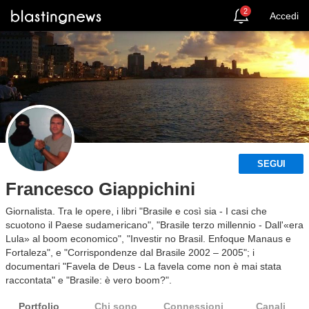
2
Accedi
SEGUI
Francesco Giappichini
Giornalista. Tra le opere, i libri "Brasile e così sia - I casi che
scuotono il Paese sudamericano", "Brasile terzo millennio - Dall'«era
Lula» al boom economico", "Investir no Brasil. Enfoque Manaus e
Fortaleza", e "Corrispondenze dal Brasile 2002 – 2005"; i
documentari "Favela de Deus - La favela come non è mai stata
raccontata" e "Brasile: è vero boom?".
Portfolio
Chi sono
Connessioni
Canali