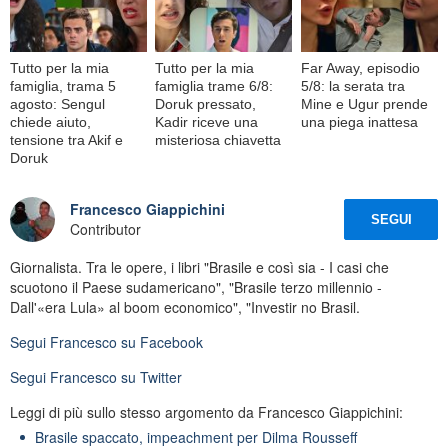
Tutto per la mia
Tutto per la mia
Far Away, episodio
famiglia, trama 5
famiglia trame 6/8:
5/8: la serata tra
agosto: Sengul
Doruk pressato,
Mine e Ugur prende
chiede aiuto,
Kadir riceve una
una piega inattesa
tensione tra Akif e
misteriosa chiavetta
Doruk
Francesco Giappichini
SEGUI
Contributor
Giornalista. Tra le opere, i libri "Brasile e così sia - I casi che
scuotono il Paese sudamericano", "Brasile terzo millennio -
Dall'«era Lula» al boom economico", "Investir no Brasil.
Segui
Francesco
su Facebook
Segui
Francesco
su Twitter
Leggi di più sullo stesso argomento da Francesco Giappichini:
Brasile spaccato, impeachment per Dilma Rousseff