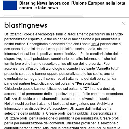
Blasting News lavora con l’Unione Europea nella lotta
contro le fake news
ABOUT
LINEA EDITORIALE
Utilizziamo i cookie e tecnologie simili di tracciamento per fornirti un servizio
Questa sezione offre informazioni trasparenti su Blasting
personalizzato rispetto alle tue esigenze di navigazione e per analizzare il
nostro traffico. Raccogliamo e condividiamo con i nostri
1624
partner che si
News, sui nostri processi editoriali e su come ci impegniamo a
occupano di analisi dei dati web, pubblicità e social media, alcune
creare news di qualità. Inoltre, afferma la nostra aderenza a
informazioni sul tuo dispositivo, come l’indirizzo IP e le caratteristiche del tuo
‘Trust Project - News with Integrity’
Blasting News non è
dispositivo, i quali potrebbero combinarle con altre informazioni che hai
ancora membro del programma, ma ha richiesto di farne
fornito loro o che hanno raccolto dal tuo utilizzo dei loro servizi. Puoi
parte; Trust Project non ha ancora effettuato una verifica di
acconsentire all’uso di tali tecnologie cliccando il pulsante
“Accetta tutti”
conformità agli standard.
presente su questo banner oppure personalizzare le tue scelte, anche
eventualmente negando il consenso al trattamento dei dati personali da
parte dei partner terzi, cliccando sul pulsante
“Personalizza”
.
Su di noi
Chiudendo questo banner (cliccando sul pulsante
“X”
in alto a destra),
acconsenti al permanere delle impostazioni predefinite che non consentono
Team editoriale
l’utilizzo di cookie o altri strumenti di tracciamento diversi dai tecnici.
Noi e i nostri partner trattiamo i tuoi dati di navigazione per: Archiviare
Corporate
informazioni su dispositivo e/o accedervi. Utilizzare dati limitati per la
selezione della pubblicità. Creare profili per la pubblicità personalizzata.
Redazione
Utilizzare profili per la selezione di pubblicità personalizzata. Creare profili
per la personalizzazione dei contenuti. Utilizzare profili per la selezione di
Informativa Privacy
contenuti personalizzati. Misurare le prestazioni degli annunci. Misurare le