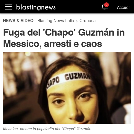
2
Accedi
NEWS & VIDEO
Blasting News Italia
>
Cronaca
Fuga del 'Chapo' Guzmán in
Messico, arresti e caos
Messico, cresce la popolarità del "Chapo" Guzmán