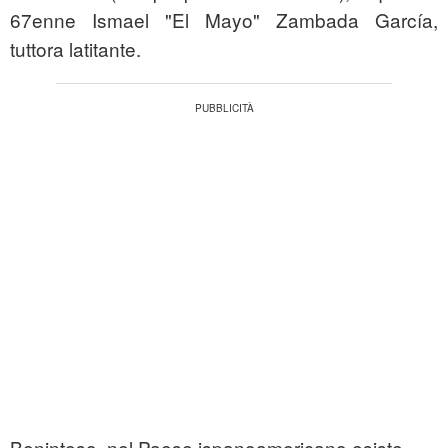
67enne Ismael "El Mayo" Zambada García,
tuttora latitante.
Beninteso, nel Paese ispanoamericano esiste