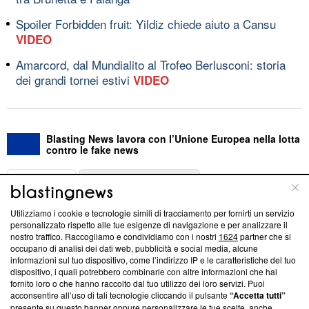
Spoiler Forbidden fruit: Yildiz chiede aiuto a Cansu
VIDEO
Amarcord, dal Mundialito al Trofeo Berlusconi: storia
dei grandi tornei estivi
VIDEO
Blasting News lavora con l’Unione Europea nella lotta
contro le fake news
ABOUT
LINEA EDITORIALE
Utilizziamo i cookie e tecnologie simili di tracciamento per fornirti un servizio
Questa sezione offre informazioni trasparenti su Blasting
personalizzato rispetto alle tue esigenze di navigazione e per analizzare il
nostro traffico. Raccogliamo e condividiamo con i nostri
1624
partner che si
News, sui nostri processi editoriali e su come ci impegniamo a
occupano di analisi dei dati web, pubblicità e social media, alcune
creare news di qualità. Inoltre, afferma la nostra aderenza a
informazioni sul tuo dispositivo, come l’indirizzo IP e le caratteristiche del tuo
‘Trust Project - News with Integrity’
Blasting News non è
dispositivo, i quali potrebbero combinarle con altre informazioni che hai
ancora membro del programma, ma ha richiesto di farne
fornito loro o che hanno raccolto dal tuo utilizzo dei loro servizi. Puoi
parte; Trust Project non ha ancora effettuato una verifica di
acconsentire all’uso di tali tecnologie cliccando il pulsante
“Accetta tutti”
conformità agli standard.
presente su questo banner oppure personalizzare le tue scelte, anche