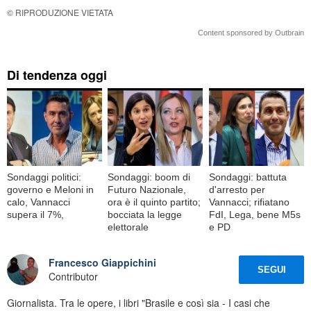
© RIPRODUZIONE VIETATA
Content sponsored by Outbrain
Di tendenza oggi
Sondaggi politici:
Sondaggi: boom di
Sondaggi: battuta
governo e Meloni in
Futuro Nazionale,
d'arresto per
calo, Vannacci
ora è il quinto partito;
Vannacci; rifiatano
supera il 7%,
bocciata la legge
FdI, Lega, bene M5s
elettorale
e PD
Francesco Giappichini
SEGUI
Contributor
Giornalista. Tra le opere, i libri "Brasile e così sia - I casi che