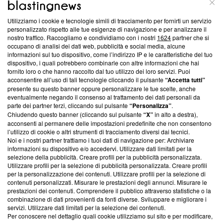
ABOUT
LINEA EDITORIALE
Utilizziamo i cookie e tecnologie simili di tracciamento per fornirti un servizio
Questa sezione offre informazioni trasparenti su Blasting
personalizzato rispetto alle tue esigenze di navigazione e per analizzare il
nostro traffico. Raccogliamo e condividiamo con i nostri
1624
partner che si
News, sui nostri processi editoriali e su come ci impegniamo a
occupano di analisi dei dati web, pubblicità e social media, alcune
creare news di qualità. Inoltre, afferma la nostra aderenza a
informazioni sul tuo dispositivo, come l’indirizzo IP e le caratteristiche del tuo
‘Trust Project - News with Integrity’
Blasting News non è
dispositivo, i quali potrebbero combinarle con altre informazioni che hai
ancora membro del programma, ma ha richiesto di farne
fornito loro o che hanno raccolto dal tuo utilizzo dei loro servizi. Puoi
parte; Trust Project non ha ancora effettuato una verifica di
acconsentire all’uso di tali tecnologie cliccando il pulsante
“Accetta tutti”
conformità agli standard.
presente su questo banner oppure personalizzare le tue scelte, anche
eventualmente negando il consenso al trattamento dei dati personali da
parte dei partner terzi, cliccando sul pulsante
“Personalizza”
.
Su di noi
Chiudendo questo banner (cliccando sul pulsante
“X”
in alto a destra),
acconsenti al permanere delle impostazioni predefinite che non consentono
Team editoriale
l’utilizzo di cookie o altri strumenti di tracciamento diversi dai tecnici.
Noi e i nostri partner trattiamo i tuoi dati di navigazione per: Archiviare
Corporate
informazioni su dispositivo e/o accedervi. Utilizzare dati limitati per la
selezione della pubblicità. Creare profili per la pubblicità personalizzata.
Redazione
Utilizzare profili per la selezione di pubblicità personalizzata. Creare profili
per la personalizzazione dei contenuti. Utilizzare profili per la selezione di
Informativa Privacy
contenuti personalizzati. Misurare le prestazioni degli annunci. Misurare le
prestazioni dei contenuti. Comprendere il pubblico attraverso statistiche o la
Cookie Policy
combinazione di dati provenienti da fonti diverse. Sviluppare e migliorare i
servizi. Utilizzare dati limitati per la selezione dei contenuti.
Blasting SA, IDI CHE-247.845.224, Via Carlo Frasca, 3 - 6900
Per conoscere nel dettaglio quali cookie utilizziamo sul sito e per modificare,