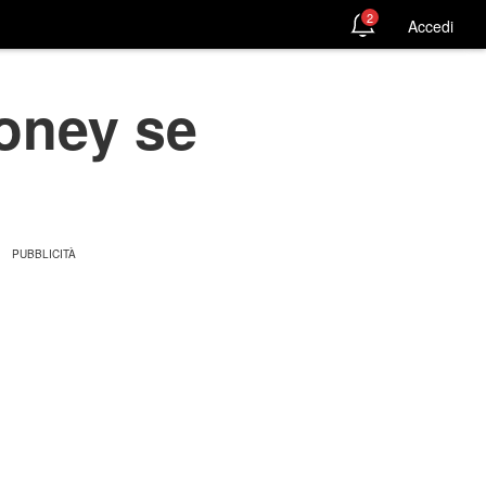
2
Accedi
oney se