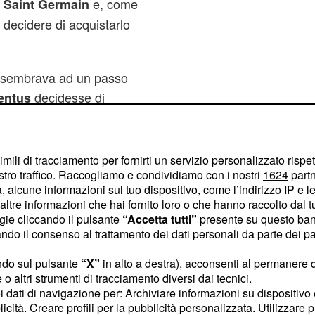
e, come
s Saint Germain
 decidere di acquistarlo
e sembrava ad un passo
decidesse di
entus
coppia
.
Higuain - Jovetic
arigini per l'acquisto di
accante inglese, rischia
imili di tracciamento per fornirti un servizio personalizzato rispe
stro traffico. Raccogliamo e condividiamo con i nostri
1624
partn
re ai vari Lavezzi, Lucas
 alcune informazioni sul tuo dispositivo, come l’indirizzo IP e le 
ltre informazioni che hai fornito loro o che hanno raccolto dal tuo
ogie cliccando il pulsante
“Accetta tutti”
presente su questo ban
o il consenso al trattamento dei dati personali da parte dei par
ndo sul pulsante
“X”
in alto a destra), acconsenti al permanere 
o altri strumenti di tracciamento diversi dai tecnici.
uoi dati di navigazione per: Archiviare informazioni su dispositivo 
licità. Creare profili per la pubblicità personalizzata. Utilizzare p