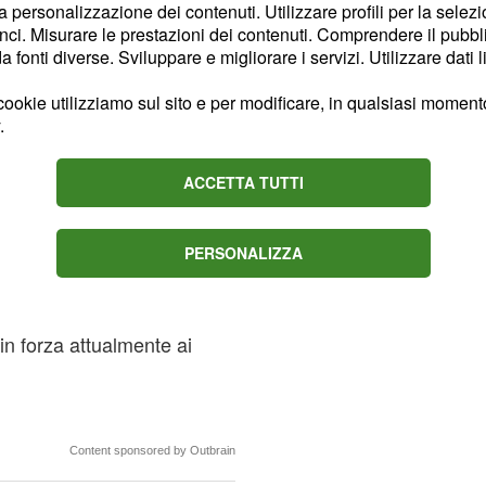
la personalizzazione dei contenuti. Utilizzare profili per la selez
ci. Misurare le prestazioni dei contenuti. Comprendere il pubblic
fonti diverse. Sviluppare e migliorare i servizi. Utilizzare dati l
ookie utilizziamo sul sito e per modificare, in qualsiasi momento,
.
ACCETTA TUTTI
tra i
35 e i 45 milioni di
PERSONALIZZA
nizio luglio per trovare
e tentare quindi di
ovic
 in forza attualmente ai
Content sponsored by Outbrain