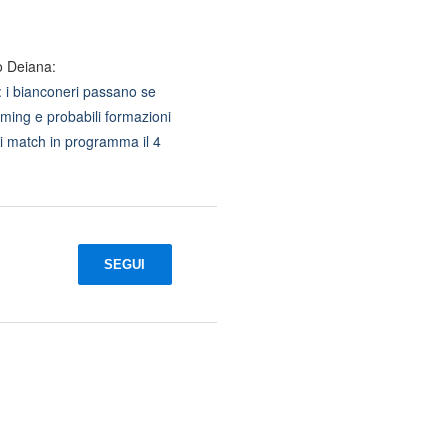
o Deiana:
: i bianconeri passano se
ming e probabili formazioni
 i match in programma il 4
SEGUI