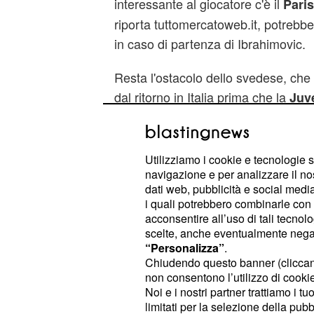
interessante al giocatore c'è il
Pari
riporta tuttomercatoweb.it, potrebbe
in caso di partenza di Ibrahimovic.
Resta l'ostacolo dello svedese, ch
dal ritorno in Italia prima che la
Juv
rompere gli indugi e puntare sulla 
Certo, i soldi non mancherebbero ai p
Rooney, ma con la presenza dell'att
Utilizziamo i cookie e tecnologie s
navigazione e per analizzare il no
di ritrovarsi con due prime punte olt
dati web, pubblicità e social media,
e Pastore.
i quali potrebbero combinarle con a
acconsentire all’uso di tali tecnol
scelte, anche eventualmente negand
“Personalizza”
.
Chiudendo questo banner (clicca
non consentono l’utilizzo di cookie 
Noi e i nostri partner trattiamo i t
limitati per la selezione della pubb