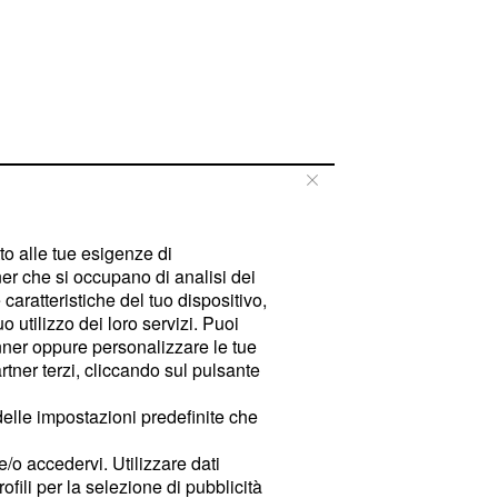
tto alle tue esigenze di
er che si occupano di analisi dei
caratteristiche del tuo dispositivo,
 utilizzo dei loro servizi. Puoi
ner oppure personalizzare le tue
tner terzi, cliccando sul pulsante
delle impostazioni predefinite che
e/o accedervi. Utilizzare dati
rofili per la selezione di pubblicità