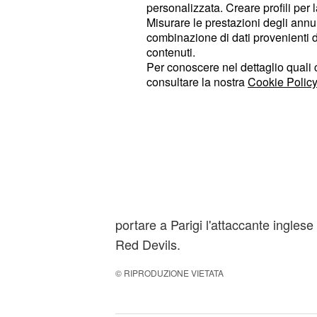
personalizzata. Creare profili per 
Misurare le prestazioni degli annun
combinazione di dati provenienti da 
contenuti.
Per conoscere nel dettaglio quali c
consultare la nostra
Cookie Policy
Il Manchester United valuta Rooney 
. Il Psg si è dato tempo fino a i
euro
una sistemazione a
Zlatan Ibrahim
portare a Parigi l'attaccante inglese
Red Devils.
© RIPRODUZIONE VIETATA