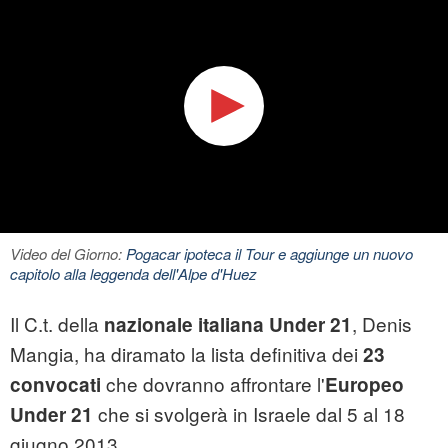
Video del Giorno:
Pogacar ipoteca il Tour e aggiunge un nuovo
capitolo alla leggenda dell'Alpe d'Huez
Il C.t. della
, Denis
nazionale italiana Under 21
Mangia, ha diramato la lista definitiva dei
23
che dovranno affrontare l'
convocati
Europeo
che si svolgerà in Israele dal 5 al 18
Under 21
giugno 2013.