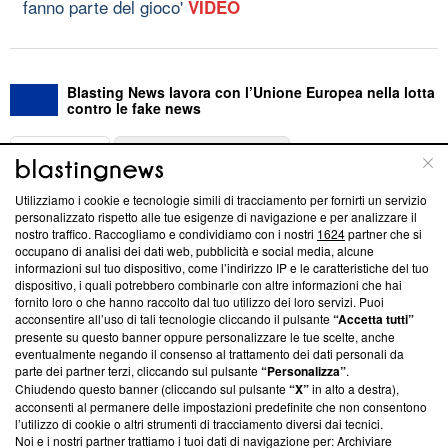
fanno parte del gioco'
VIDEO
Blasting News lavora con l’Unione Europea nella lotta
contro le fake news
ABOUT
LINEA EDITORIALE
Utilizziamo i cookie e tecnologie simili di tracciamento per fornirti un servizio
Questa sezione offre informazioni trasparenti su Blasting
personalizzato rispetto alle tue esigenze di navigazione e per analizzare il
nostro traffico. Raccogliamo e condividiamo con i nostri
1624
partner che si
News, sui nostri processi editoriali e su come ci impegniamo a
occupano di analisi dei dati web, pubblicità e social media, alcune
creare news di qualità. Inoltre, afferma la nostra aderenza a
informazioni sul tuo dispositivo, come l’indirizzo IP e le caratteristiche del tuo
‘Trust Project - News with Integrity’
Blasting News non è
dispositivo, i quali potrebbero combinarle con altre informazioni che hai
ancora membro del programma, ma ha richiesto di farne
fornito loro o che hanno raccolto dal tuo utilizzo dei loro servizi. Puoi
parte; Trust Project non ha ancora effettuato una verifica di
acconsentire all’uso di tali tecnologie cliccando il pulsante
“Accetta tutti”
conformità agli standard.
presente su questo banner oppure personalizzare le tue scelte, anche
eventualmente negando il consenso al trattamento dei dati personali da
parte dei partner terzi, cliccando sul pulsante
“Personalizza”
.
Su di noi
Chiudendo questo banner (cliccando sul pulsante
“X”
in alto a destra),
acconsenti al permanere delle impostazioni predefinite che non consentono
Team editoriale
l’utilizzo di cookie o altri strumenti di tracciamento diversi dai tecnici.
Noi e i nostri partner trattiamo i tuoi dati di navigazione per: Archiviare
Corporate