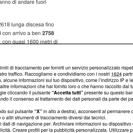
ranno di andare fuori
2618 lunga discesa fino
con arrivo a ben
i
2758
, con quasi 1600 metri di
ometri di salita con
 del 12%.
imili di tracciamento per fornirti un servizio personalizzato rispe
dello Stelvio c saranno
stro traffico. Raccogliamo e condividiamo con i nostri
1624
partn
 alcune informazioni sul tuo dispositivo, come l’indirizzo IP e le 
 porteranno all'ultima
ltre informazioni che hai fornito loro o che hanno raccolto dal tuo
sser
per la
decisiva
ogie cliccando il pulsante
“Accetta tutti”
presente su questo ban
rtello,
di
22 chilometri
o il consenso al trattamento dei dati personali da parte dei par
 picchi al 14%.
ndo sul pulsante
“X”
in alto a destra), acconsenti al permanere 
o altri strumenti di tracciamento diversi dai tecnici.
uoi dati di navigazione per: Archiviare informazioni su dispositivo 
licità. Creare profili per la pubblicità personalizzata. Utilizzare p