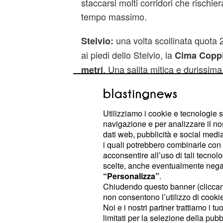
staccarsi molti corridori che rischie
tempo massimo.
una volta scollinata quota 
Stelvio:
ai piedi dello Stelvio, la
Cima Copp
. Una salita mitica e durissima
metri
dislivello da percorrere nei 21,7 chil
pendenza media del 7% e massima
Utilizziamo i cookie e tecnologie s
dopo la lunga discesa 
Val Martello:
navigazione e per analizzare il no
dati web, pubblicità e social media,
circa 18 chilometri di falsopiano che
i quali potrebbero combinarle con a
asperità di giornata che potrebbe e
acconsentire all’uso di tali tecnol
e per il
. E' Val Ma
tappa
Giro 2013
scelte, anche eventualmente negand
“Personalizza”
.
salita con pendenze medie del 6,4 e
Chiudendo questo banner (clicca
non consentono l’utilizzo di cookie 
Noi e i nostri partner trattiamo i t
limitati per la selezione della pubb