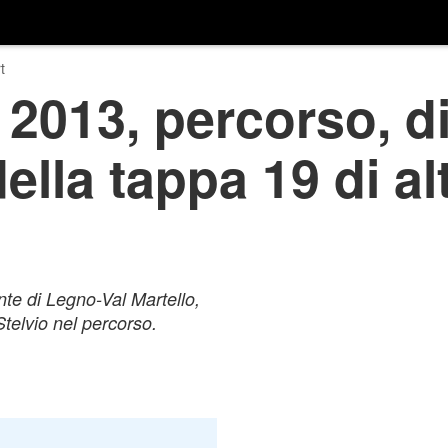
t
a 2013, percorso, di
ella tappa 19 di al
nte di Legno-Val Martello,
telvio nel percorso.