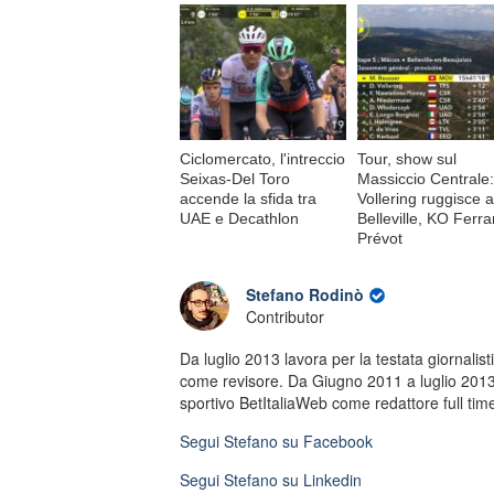
Ciclomercato, l'intreccio
Tour, show sul
Seixas-Del Toro
Massiccio Centrale:
accende la sfida tra
Vollering ruggisce a
UAE e Decathlon
Belleville, KO Ferr
Prévot
Stefano Rodinò
Contributor
Da luglio 2013 lavora per la testata giornalis
come revisore. Da Giugno 2011 a luglio 2013 
sportivo BetItaliaWeb come redattore full tim
Segui
Stefano
su Facebook
Segui
Stefano
su Linkedin