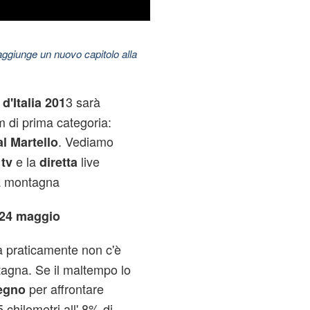
aggiunge un nuovo capitolo alla
3 sarà
 d'Italia 201
 di prima categoria:
. Vediamo
al Martello
e la
live
 tv
diretta
ta montagna
 24 maggio
a praticamente non c'è
tagna. Se il maltempo lo
per affrontare
egno
5 chilometri all' 8% di