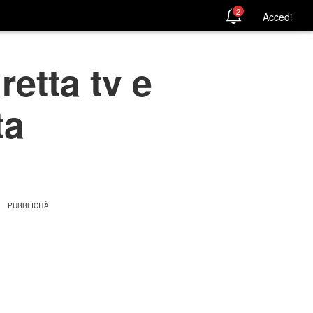
2
Accedi
retta tv e
ta