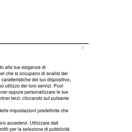
tto alle tue esigenze di
er che si occupano di analisi dei
caratteristiche del tuo dispositivo,
 utilizzo dei loro servizi. Puoi
ner oppure personalizzare le tue
tner terzi, cliccando sul pulsante
delle impostazioni predefinite che
e/o accedervi. Utilizzare dati
rofili per la selezione di pubblicità