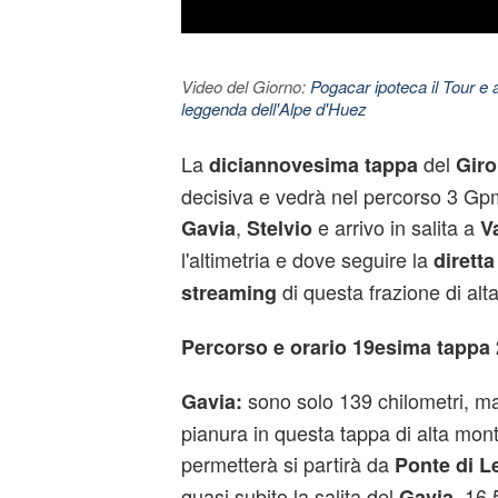
Video del Giorno:
Pogacar ipoteca il Tour e 
leggenda dell'Alpe d'Huez
La
del
diciannovesima tappa
Giro
decisiva e vedrà nel percorso 3 Gpm
,
e arrivo in salita a
Gavia
Stelvio
V
l'altimetria e dove seguire la
diretta
di questa frazione di al
streaming
Percorso e orario 19esima tappa
sono solo 139 chilometri, m
Gavia:
pianura in questa tappa di alta mon
permetterà si partirà da
Ponte di L
quasi subito la salita del
, 16,
Gavia