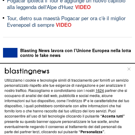
Pogacar ipoteca il Tour e aggiunge un nuovo capitolo
alla leggenda dell'Alpe d'Huez
VIDEO
Tour, dietro sua maestà Pogacar per ora c'è il miglior
Evenepoel di sempre
VIDEO
Blasting News lavora con l’Unione Europea nella lotta
contro le fake news
ABOUT
LINEA EDITORIALE
Utilizziamo i cookie e tecnologie simili di tracciamento per fornirti un servizio
personalizzato rispetto alle tue esigenze di navigazione e per analizzare il
Questa sezione offre informazioni trasparenti su Blasting
nostro traffico. Raccogliamo e condividiamo con i nostri
1624
partner che si
News, sui nostri processi editoriali e su come ci impegniamo a
occupano di analisi dei dati web, pubblicità e social media, alcune
creare news di qualità. Inoltre, afferma la nostra aderenza a
informazioni sul tuo dispositivo, come l’indirizzo IP e le caratteristiche del tuo
dispositivo, i quali potrebbero combinarle con altre informazioni che hai
‘Trust Project - News with Integrity’
Blasting News non è
fornito loro o che hanno raccolto dal tuo utilizzo dei loro servizi. Puoi
ancora membro del programma, ma ha richiesto di farne
acconsentire all’uso di tali tecnologie cliccando il pulsante
“Accetta tutti”
parte; Trust Project non ha ancora effettuato una verifica di
presente su questo banner oppure personalizzare le tue scelte, anche
conformità agli standard.
eventualmente negando il consenso al trattamento dei dati personali da
parte dei partner terzi, cliccando sul pulsante
“Personalizza”
.