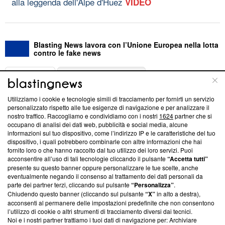
alla leggenda dell'Alpe d'Huez
VIDEO
Blasting News lavora con l’Unione Europea nella lotta
contro le fake news
ABOUT
LINEA EDITORIALE
Utilizziamo i cookie e tecnologie simili di tracciamento per fornirti un servizio
Questa sezione offre informazioni trasparenti su Blasting
personalizzato rispetto alle tue esigenze di navigazione e per analizzare il
nostro traffico. Raccogliamo e condividiamo con i nostri
1624
partner che si
News, sui nostri processi editoriali e su come ci impegniamo a
occupano di analisi dei dati web, pubblicità e social media, alcune
creare news di qualità. Inoltre, afferma la nostra aderenza a
informazioni sul tuo dispositivo, come l’indirizzo IP e le caratteristiche del tuo
‘Trust Project - News with Integrity’
Blasting News non è
dispositivo, i quali potrebbero combinarle con altre informazioni che hai
ancora membro del programma, ma ha richiesto di farne
fornito loro o che hanno raccolto dal tuo utilizzo dei loro servizi. Puoi
parte; Trust Project non ha ancora effettuato una verifica di
acconsentire all’uso di tali tecnologie cliccando il pulsante
“Accetta tutti”
conformità agli standard.
presente su questo banner oppure personalizzare le tue scelte, anche
eventualmente negando il consenso al trattamento dei dati personali da
parte dei partner terzi, cliccando sul pulsante
“Personalizza”
.
Su di noi
Chiudendo questo banner (cliccando sul pulsante
“X”
in alto a destra),
acconsenti al permanere delle impostazioni predefinite che non consentono
Team editoriale
l’utilizzo di cookie o altri strumenti di tracciamento diversi dai tecnici.
Noi e i nostri partner trattiamo i tuoi dati di navigazione per: Archiviare
Corporate