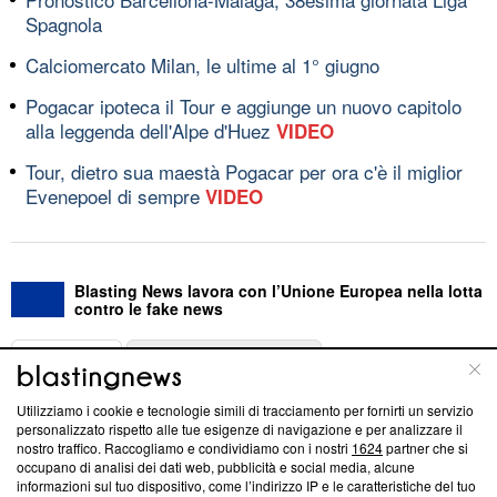
Spagnola
Calciomercato Milan, le ultime al 1° giugno
Pogacar ipoteca il Tour e aggiunge un nuovo capitolo
alla leggenda dell'Alpe d'Huez
VIDEO
Tour, dietro sua maestà Pogacar per ora c'è il miglior
Evenepoel di sempre
VIDEO
Blasting News lavora con l’Unione Europea nella lotta
contro le fake news
ABOUT
LINEA EDITORIALE
Utilizziamo i cookie e tecnologie simili di tracciamento per fornirti un servizio
Questa sezione offre informazioni trasparenti su Blasting
personalizzato rispetto alle tue esigenze di navigazione e per analizzare il
nostro traffico. Raccogliamo e condividiamo con i nostri
1624
partner che si
News, sui nostri processi editoriali e su come ci impegniamo a
occupano di analisi dei dati web, pubblicità e social media, alcune
creare news di qualità. Inoltre, afferma la nostra aderenza a
informazioni sul tuo dispositivo, come l’indirizzo IP e le caratteristiche del tuo
‘Trust Project - News with Integrity’
Blasting News non è