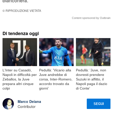
bianconera.
© RIPRODUZIONE VIETATA
Content sponsored by Outbrain
Di tendenza oggi
L'Inter su Casadó,
Pedullà: 'Vicario alla
Pedullà: 'Juve, non
Napoli in difficoltà per
Juve andrebbe di
dovresti prendere
Zeballos, la Juve
corsa, Inter-Romero,
Suzuki in affitto, il
prepara altri cinque
accordo trovato da
Napoli paga il dazio
colpi
giorni'
di Conte'
Marco Deiana
SEGUI
Contributor