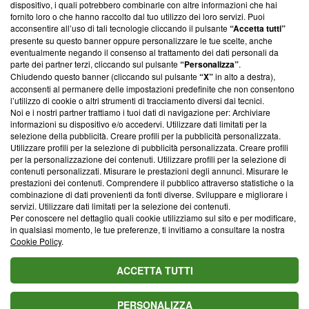
dispositivo, i quali potrebbero combinarle con altre informazioni che hai
ancora membro del programma, ma ha richiesto di farne
fornito loro o che hanno raccolto dal tuo utilizzo dei loro servizi. Puoi
parte; Trust Project non ha ancora effettuato una verifica di
acconsentire all’uso di tali tecnologie cliccando il pulsante
“Accetta tutti”
conformità agli standard.
presente su questo banner oppure personalizzare le tue scelte, anche
eventualmente negando il consenso al trattamento dei dati personali da
parte dei partner terzi, cliccando sul pulsante
“Personalizza”
.
Su di noi
Chiudendo questo banner (cliccando sul pulsante
“X”
in alto a destra),
acconsenti al permanere delle impostazioni predefinite che non consentono
Team editoriale
l’utilizzo di cookie o altri strumenti di tracciamento diversi dai tecnici.
Noi e i nostri partner trattiamo i tuoi dati di navigazione per: Archiviare
Corporate
informazioni su dispositivo e/o accedervi. Utilizzare dati limitati per la
selezione della pubblicità. Creare profili per la pubblicità personalizzata.
Redazione
Utilizzare profili per la selezione di pubblicità personalizzata. Creare profili
per la personalizzazione dei contenuti. Utilizzare profili per la selezione di
Informativa Privacy
contenuti personalizzati. Misurare le prestazioni degli annunci. Misurare le
prestazioni dei contenuti. Comprendere il pubblico attraverso statistiche o la
Cookie Policy
combinazione di dati provenienti da fonti diverse. Sviluppare e migliorare i
servizi. Utilizzare dati limitati per la selezione dei contenuti.
Blasting SA, IDI CHE-247.845.224, Via Carlo Frasca, 3 - 6900
Per conoscere nel dettaglio quali cookie utilizziamo sul sito e per modificare,
Lugano (Svizzera) Tel:
+39 0690258937
in qualsiasi momento, le tue preferenze, ti invitiamo a consultare la nostra
Cookie Policy
.
© 2026 Blasting News
ACCETTA TUTTI
PERSONALIZZA