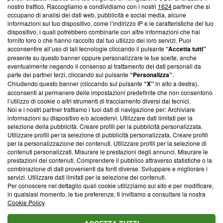
nostro traffico. Raccogliamo e condividiamo con i nostri
1624
partner che si
News, sui nostri processi editoriali e su come ci impegniamo a
occupano di analisi dei dati web, pubblicità e social media, alcune
creare news di qualità. Inoltre, afferma la nostra aderenza a
informazioni sul tuo dispositivo, come l’indirizzo IP e le caratteristiche del tuo
‘Trust Project - News with Integrity’
Blasting News non è
dispositivo, i quali potrebbero combinarle con altre informazioni che hai
ancora membro del programma, ma ha richiesto di farne
fornito loro o che hanno raccolto dal tuo utilizzo dei loro servizi. Puoi
parte; Trust Project non ha ancora effettuato una verifica di
acconsentire all’uso di tali tecnologie cliccando il pulsante
“Accetta tutti”
conformità agli standard.
presente su questo banner oppure personalizzare le tue scelte, anche
eventualmente negando il consenso al trattamento dei dati personali da
parte dei partner terzi, cliccando sul pulsante
“Personalizza”
.
Su di noi
Chiudendo questo banner (cliccando sul pulsante
“X”
in alto a destra),
acconsenti al permanere delle impostazioni predefinite che non consentono
Team editoriale
l’utilizzo di cookie o altri strumenti di tracciamento diversi dai tecnici.
Noi e i nostri partner trattiamo i tuoi dati di navigazione per: Archiviare
Corporate
informazioni su dispositivo e/o accedervi. Utilizzare dati limitati per la
selezione della pubblicità. Creare profili per la pubblicità personalizzata.
Redazione
Utilizzare profili per la selezione di pubblicità personalizzata. Creare profili
per la personalizzazione dei contenuti. Utilizzare profili per la selezione di
Informativa Privacy
contenuti personalizzati. Misurare le prestazioni degli annunci. Misurare le
prestazioni dei contenuti. Comprendere il pubblico attraverso statistiche o la
Cookie Policy
combinazione di dati provenienti da fonti diverse. Sviluppare e migliorare i
servizi. Utilizzare dati limitati per la selezione dei contenuti.
Blasting SA, IDI CHE-247.845.224, Via Carlo Frasca, 3 - 6900
Per conoscere nel dettaglio quali cookie utilizziamo sul sito e per modificare,
Lugano (Svizzera) Tel:
+39 0690258937
in qualsiasi momento, le tue preferenze, ti invitiamo a consultare la nostra
Cookie Policy
.
© 2026 Blasting News