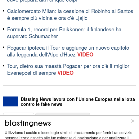
Calciomercato Milan: la cessione di Robinho al Santos
è sempre più vicina e ora c'è Ljajic
Formula 1, record per Raikkonen: il finlandese ha
superato Schumacher
Pogacar ipoteca il Tour e aggiunge un nuovo capitolo
alla leggenda dell'Alpe d'Huez
VIDEO
Tour, dietro sua maestà Pogacar per ora c'è il miglior
Evenepoel di sempre
VIDEO
Blasting News lavora con l’Unione Europea nella lotta
contro le fake news
ABOUT
LINEA EDITORIALE
Utilizziamo i cookie e tecnologie simili di tracciamento per fornirti un servizio
Questa sezione offre informazioni trasparenti su Blasting
personalizzato rispetto alle tue esigenze di navigazione e per analizzare il