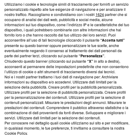
Utilizziamo i cookie e tecnologie simili di tracciamento per fornirti un servizio
Questa sezione offre informazioni trasparenti su Blasting
personalizzato rispetto alle tue esigenze di navigazione e per analizzare il
nostro traffico. Raccogliamo e condividiamo con i nostri
1624
partner che si
News, sui nostri processi editoriali e su come ci impegniamo a
occupano di analisi dei dati web, pubblicità e social media, alcune
creare news di qualità. Inoltre, afferma la nostra aderenza a
informazioni sul tuo dispositivo, come l’indirizzo IP e le caratteristiche del tuo
‘Trust Project - News with Integrity’
Blasting News non è
dispositivo, i quali potrebbero combinarle con altre informazioni che hai
ancora membro del programma, ma ha richiesto di farne
fornito loro o che hanno raccolto dal tuo utilizzo dei loro servizi. Puoi
parte; Trust Project non ha ancora effettuato una verifica di
acconsentire all’uso di tali tecnologie cliccando il pulsante
“Accetta tutti”
conformità agli standard.
presente su questo banner oppure personalizzare le tue scelte, anche
eventualmente negando il consenso al trattamento dei dati personali da
parte dei partner terzi, cliccando sul pulsante
“Personalizza”
.
Su di noi
Chiudendo questo banner (cliccando sul pulsante
“X”
in alto a destra),
acconsenti al permanere delle impostazioni predefinite che non consentono
Team editoriale
l’utilizzo di cookie o altri strumenti di tracciamento diversi dai tecnici.
Noi e i nostri partner trattiamo i tuoi dati di navigazione per: Archiviare
Corporate
informazioni su dispositivo e/o accedervi. Utilizzare dati limitati per la
selezione della pubblicità. Creare profili per la pubblicità personalizzata.
Redazione
Utilizzare profili per la selezione di pubblicità personalizzata. Creare profili
per la personalizzazione dei contenuti. Utilizzare profili per la selezione di
Informativa Privacy
contenuti personalizzati. Misurare le prestazioni degli annunci. Misurare le
prestazioni dei contenuti. Comprendere il pubblico attraverso statistiche o la
Cookie Policy
combinazione di dati provenienti da fonti diverse. Sviluppare e migliorare i
servizi. Utilizzare dati limitati per la selezione dei contenuti.
Blasting SA, IDI CHE-247.845.224, Via Carlo Frasca, 3 - 6900
Per conoscere nel dettaglio quali cookie utilizziamo sul sito e per modificare,
Lugano (Svizzera) Tel:
+39 0690258937
in qualsiasi momento, le tue preferenze, ti invitiamo a consultare la nostra
Cookie Policy
.