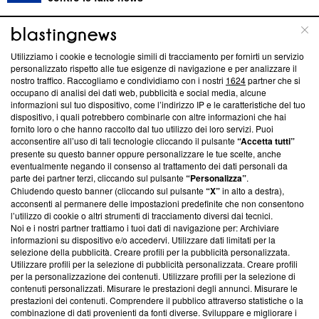
ABOUT
LINEA EDITORIALE
Utilizziamo i cookie e tecnologie simili di tracciamento per fornirti un servizio
personalizzato rispetto alle tue esigenze di navigazione e per analizzare il
Questa sezione offre informazioni trasparenti su Blasting
nostro traffico. Raccogliamo e condividiamo con i nostri
1624
partner che si
News, sui nostri processi editoriali e su come ci impegniamo a
occupano di analisi dei dati web, pubblicità e social media, alcune
creare news di qualità. Inoltre, afferma la nostra aderenza a
informazioni sul tuo dispositivo, come l’indirizzo IP e le caratteristiche del tuo
dispositivo, i quali potrebbero combinarle con altre informazioni che hai
‘Trust Project - News with Integrity’
Blasting News non è
fornito loro o che hanno raccolto dal tuo utilizzo dei loro servizi. Puoi
ancora membro del programma, ma ha richiesto di farne
acconsentire all’uso di tali tecnologie cliccando il pulsante
“Accetta tutti”
parte; Trust Project non ha ancora effettuato una verifica di
presente su questo banner oppure personalizzare le tue scelte, anche
conformità agli standard.
eventualmente negando il consenso al trattamento dei dati personali da
parte dei partner terzi, cliccando sul pulsante
“Personalizza”
.
Su di noi
Chiudendo questo banner (cliccando sul pulsante
“X”
in alto a destra),
acconsenti al permanere delle impostazioni predefinite che non consentono
Team editoriale
l’utilizzo di cookie o altri strumenti di tracciamento diversi dai tecnici.
Noi e i nostri partner trattiamo i tuoi dati di navigazione per: Archiviare
Corporate
informazioni su dispositivo e/o accedervi. Utilizzare dati limitati per la
selezione della pubblicità. Creare profili per la pubblicità personalizzata.
Redazione
Utilizzare profili per la selezione di pubblicità personalizzata. Creare profili
per la personalizzazione dei contenuti. Utilizzare profili per la selezione di
Informativa Privacy
contenuti personalizzati. Misurare le prestazioni degli annunci. Misurare le
prestazioni dei contenuti. Comprendere il pubblico attraverso statistiche o la
combinazione di dati provenienti da fonti diverse. Sviluppare e migliorare i
Cookie Policy