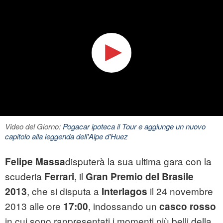
Video del Giorno:
Pogacar ipoteca il Tour e aggiunge un nuovo
capitolo alla leggenda dell'Alpe d'Huez
disputerà la sua ultima gara con la
Felipe Massa
scuderia
, il
Ferrari
Gran Premio del Brasile
, che si disputa a
il 24 novembre
2013
Interlagos
2013 alle ore
, indossando un
17:00
casco rosso
in cui sono rappresentati i momenti più belli della