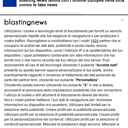
Blasting News lavora con l’Unione Europea nella lotta
contro le fake news
ABOUT
LINEA EDITORIALE
Utilizziamo i cookie e tecnologie simili di tracciamento per fornirti un servizio
Questa sezione offre informazioni trasparenti su Blasting
personalizzato rispetto alle tue esigenze di navigazione e per analizzare il
nostro traffico. Raccogliamo e condividiamo con i nostri
1624
partner che si
News, sui nostri processi editoriali e su come ci impegniamo a
occupano di analisi dei dati web, pubblicità e social media, alcune
creare news di qualità. Inoltre, afferma la nostra aderenza a
informazioni sul tuo dispositivo, come l’indirizzo IP e le caratteristiche del tuo
‘Trust Project - News with Integrity’
Blasting News non è
dispositivo, i quali potrebbero combinarle con altre informazioni che hai
ancora membro del programma, ma ha richiesto di farne
fornito loro o che hanno raccolto dal tuo utilizzo dei loro servizi. Puoi
parte; Trust Project non ha ancora effettuato una verifica di
acconsentire all’uso di tali tecnologie cliccando il pulsante
“Accetta tutti”
conformità agli standard.
presente su questo banner oppure personalizzare le tue scelte, anche
eventualmente negando il consenso al trattamento dei dati personali da
parte dei partner terzi, cliccando sul pulsante
“Personalizza”
.
Su di noi
Chiudendo questo banner (cliccando sul pulsante
“X”
in alto a destra),
acconsenti al permanere delle impostazioni predefinite che non consentono
Team editoriale
l’utilizzo di cookie o altri strumenti di tracciamento diversi dai tecnici.
Noi e i nostri partner trattiamo i tuoi dati di navigazione per: Archiviare
Corporate
informazioni su dispositivo e/o accedervi. Utilizzare dati limitati per la
selezione della pubblicità. Creare profili per la pubblicità personalizzata.
Redazione
Utilizzare profili per la selezione di pubblicità personalizzata. Creare profili
per la personalizzazione dei contenuti. Utilizzare profili per la selezione di
Informativa Privacy
contenuti personalizzati. Misurare le prestazioni degli annunci. Misurare le