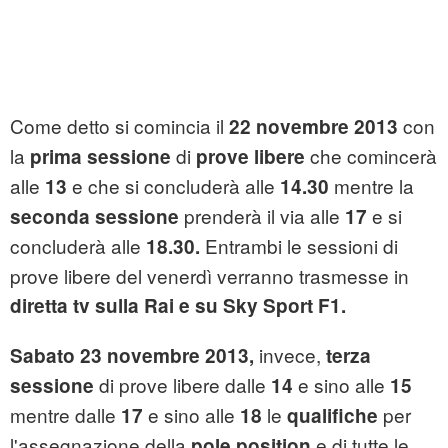
Come detto si comincia il
con
22 novembre 2013
la
di
che comincerà
prima sessione
prove libere
alle
e che si concluderà alle
mentre la
13
14.30
prenderà il via alle
e si
seconda sessione
17
concluderà alle
Entrambi le sessioni di
18.30.
prove libere del venerdì verranno trasmesse in
diretta tv sulla Rai e su Sky Sport F1.
invece,
Sabato 23 novembre 2013,
t
erza
di prove libere dalle
e sino alle
sessione
14
15
mentre dalle
e sino alle
le
per
17
18
qualifiche
l'assegnazione della
e di tutte le
pole position