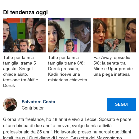
Di tendenza oggi
Tutto per la mia
Tutto per la mia
Far Away, episodio
famiglia, trama 5
famiglia trame 6/8:
5/8: la serata tra
agosto: Sengul
Doruk pressato,
Mine e Ugur prende
chiede aiuto,
Kadir riceve una
una piega inattesa
tensione tra Akif e
misteriosa chiavetta
Doruk
Salvatore Costa
SEGUI
Contributor
Giornalista freelance, ho 46 anni e vivo a Lecce. Sposato e padre
di una bimba di due anni e mezzo, svolgo la mia attività
professionale da 25 anni. Ho lavorato presso numerosi quotidiani
locali, tra cui Quotidiano di Lecce, Gazzetta del Mezzogiorno,