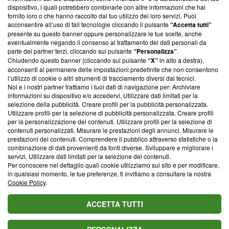
‘Trust Project - News with Integrity’
Blasting News non è
dispositivo, i quali potrebbero combinarle con altre informazioni che hai
ancora membro del programma, ma ha richiesto di farne
fornito loro o che hanno raccolto dal tuo utilizzo dei loro servizi. Puoi
parte; Trust Project non ha ancora effettuato una verifica di
acconsentire all’uso di tali tecnologie cliccando il pulsante
“Accetta tutti”
conformità agli standard.
presente su questo banner oppure personalizzare le tue scelte, anche
eventualmente negando il consenso al trattamento dei dati personali da
parte dei partner terzi, cliccando sul pulsante
“Personalizza”
.
Su di noi
Chiudendo questo banner (cliccando sul pulsante
“X”
in alto a destra),
acconsenti al permanere delle impostazioni predefinite che non consentono
Team editoriale
l’utilizzo di cookie o altri strumenti di tracciamento diversi dai tecnici.
Noi e i nostri partner trattiamo i tuoi dati di navigazione per: Archiviare
Corporate
informazioni su dispositivo e/o accedervi. Utilizzare dati limitati per la
selezione della pubblicità. Creare profili per la pubblicità personalizzata.
Redazione
Utilizzare profili per la selezione di pubblicità personalizzata. Creare profili
per la personalizzazione dei contenuti. Utilizzare profili per la selezione di
Informativa Privacy
contenuti personalizzati. Misurare le prestazioni degli annunci. Misurare le
prestazioni dei contenuti. Comprendere il pubblico attraverso statistiche o la
Cookie Policy
combinazione di dati provenienti da fonti diverse. Sviluppare e migliorare i
servizi. Utilizzare dati limitati per la selezione dei contenuti.
Blasting SA, IDI CHE-247.845.224, Via Carlo Frasca, 3 - 6900
Per conoscere nel dettaglio quali cookie utilizziamo sul sito e per modificare,
Lugano (Svizzera) Tel:
+39 0690258937
in qualsiasi momento, le tue preferenze, ti invitiamo a consultare la nostra
Cookie Policy
.
© 2026 Blasting News
ACCETTA TUTTI