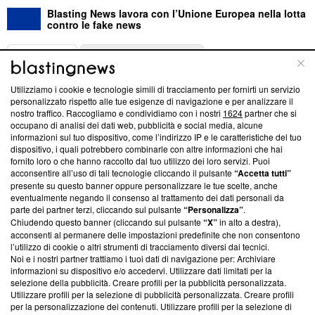
Blasting News lavora con l’Unione Europea nella lotta
contro le fake news
ABOUT
LINEA EDITORIALE
Utilizziamo i cookie e tecnologie simili di tracciamento per fornirti un servizio
Questa sezione offre informazioni trasparenti su Blasting
personalizzato rispetto alle tue esigenze di navigazione e per analizzare il
nostro traffico. Raccogliamo e condividiamo con i nostri
1624
partner che si
News, sui nostri processi editoriali e su come ci impegniamo a
occupano di analisi dei dati web, pubblicità e social media, alcune
creare news di qualità. Inoltre, afferma la nostra aderenza a
informazioni sul tuo dispositivo, come l’indirizzo IP e le caratteristiche del tuo
‘Trust Project - News with Integrity’
Blasting News non è
dispositivo, i quali potrebbero combinarle con altre informazioni che hai
ancora membro del programma, ma ha richiesto di farne
fornito loro o che hanno raccolto dal tuo utilizzo dei loro servizi. Puoi
parte; Trust Project non ha ancora effettuato una verifica di
acconsentire all’uso di tali tecnologie cliccando il pulsante
“Accetta tutti”
conformità agli standard.
presente su questo banner oppure personalizzare le tue scelte, anche
eventualmente negando il consenso al trattamento dei dati personali da
parte dei partner terzi, cliccando sul pulsante
“Personalizza”
.
Su di noi
Chiudendo questo banner (cliccando sul pulsante
“X”
in alto a destra),
acconsenti al permanere delle impostazioni predefinite che non consentono
Team editoriale
l’utilizzo di cookie o altri strumenti di tracciamento diversi dai tecnici.
Noi e i nostri partner trattiamo i tuoi dati di navigazione per: Archiviare
Corporate
informazioni su dispositivo e/o accedervi. Utilizzare dati limitati per la
selezione della pubblicità. Creare profili per la pubblicità personalizzata.
Redazione
Utilizzare profili per la selezione di pubblicità personalizzata. Creare profili
per la personalizzazione dei contenuti. Utilizzare profili per la selezione di
Informativa Privacy