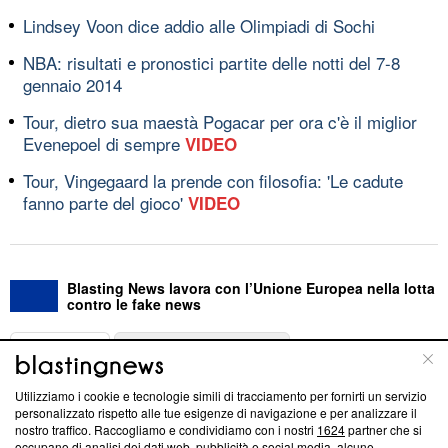
Lindsey Voon dice addio alle Olimpiadi di Sochi
NBA: risultati e pronostici partite delle notti del 7-8
gennaio 2014
Tour, dietro sua maestà Pogacar per ora c'è il miglior
Evenepoel di sempre
VIDEO
Tour, Vingegaard la prende con filosofia: 'Le cadute
fanno parte del gioco'
VIDEO
Blasting News lavora con l’Unione Europea nella lotta
contro le fake news
ABOUT
LINEA EDITORIALE
Utilizziamo i cookie e tecnologie simili di tracciamento per fornirti un servizio
Questa sezione offre informazioni trasparenti su Blasting
personalizzato rispetto alle tue esigenze di navigazione e per analizzare il
nostro traffico. Raccogliamo e condividiamo con i nostri
1624
partner che si
News, sui nostri processi editoriali e su come ci impegniamo a
occupano di analisi dei dati web, pubblicità e social media, alcune