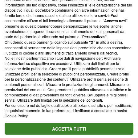
creare news di qualità. Inoltre, afferma la nostra aderenza a
informazioni sul tuo dispositivo, come l’indirizzo IP e le caratteristiche del tuo
‘Trust Project - News with Integrity’
Blasting News non è
dispositivo, i quali potrebbero combinarle con altre informazioni che hai
ancora membro del programma, ma ha richiesto di farne
fornito loro o che hanno raccolto dal tuo utilizzo dei loro servizi. Puoi
parte; Trust Project non ha ancora effettuato una verifica di
acconsentire all’uso di tali tecnologie cliccando il pulsante
“Accetta tutti”
conformità agli standard.
presente su questo banner oppure personalizzare le tue scelte, anche
eventualmente negando il consenso al trattamento dei dati personali da
parte dei partner terzi, cliccando sul pulsante
“Personalizza”
.
Su di noi
Chiudendo questo banner (cliccando sul pulsante
“X”
in alto a destra),
acconsenti al permanere delle impostazioni predefinite che non consentono
Team editoriale
l’utilizzo di cookie o altri strumenti di tracciamento diversi dai tecnici.
Noi e i nostri partner trattiamo i tuoi dati di navigazione per: Archiviare
Corporate
informazioni su dispositivo e/o accedervi. Utilizzare dati limitati per la
selezione della pubblicità. Creare profili per la pubblicità personalizzata.
Redazione
Utilizzare profili per la selezione di pubblicità personalizzata. Creare profili
per la personalizzazione dei contenuti. Utilizzare profili per la selezione di
Informativa Privacy
contenuti personalizzati. Misurare le prestazioni degli annunci. Misurare le
prestazioni dei contenuti. Comprendere il pubblico attraverso statistiche o la
Cookie Policy
combinazione di dati provenienti da fonti diverse. Sviluppare e migliorare i
servizi. Utilizzare dati limitati per la selezione dei contenuti.
Blasting SA, IDI CHE-247.845.224, Via Carlo Frasca, 3 - 6900
Per conoscere nel dettaglio quali cookie utilizziamo sul sito e per modificare,
Lugano (Svizzera) Tel:
+39 0690258937
in qualsiasi momento, le tue preferenze, ti invitiamo a consultare la nostra
Cookie Policy
.
© 2026 Blasting News
ACCETTA TUTTI