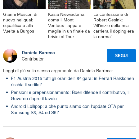
Gianni Moscon di
Kasia Niewiadoma
La confessione di
nuovo nei guai:
doma il Mont
Robert Gesink:
squalificato alla
Ventoux: tappa e
'All'inizio della mia
Vuelta a Burgos
maglia in un finale da
carriera il doping era
brividi al Tour
la norma'
Daniela Barreca
SEGUI
Contributor
Leggi di più sullo stesso argomento da Daniela Barreca:
F1 Austria 2015 tutti gli orari dell' 8^ gara: in Ferrari Raikkonen
rischia il sedile?
Pensioni e prepensionamento: Boeri difende il contributivo, il
Governo riapre il tavolo
Android Lollipop: a che punto siamo con l'update OTA per
Samsung S3, S4 ed S5?