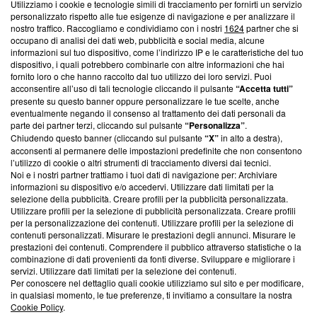
Utilizziamo i cookie e tecnologie simili di tracciamento per fornirti un servizio
personalizzato rispetto alle tue esigenze di navigazione e per analizzare il
Questa sezione offre informazioni trasparenti su Blasting
nostro traffico. Raccogliamo e condividiamo con i nostri
1624
partner che si
News, sui nostri processi editoriali e su come ci impegniamo a
occupano di analisi dei dati web, pubblicità e social media, alcune
creare news di qualità. Inoltre, afferma la nostra aderenza a
informazioni sul tuo dispositivo, come l’indirizzo IP e le caratteristiche del tuo
‘Trust Project - News with Integrity’
Blasting News non è
dispositivo, i quali potrebbero combinarle con altre informazioni che hai
fornito loro o che hanno raccolto dal tuo utilizzo dei loro servizi. Puoi
ancora membro del programma, ma ha richiesto di farne
acconsentire all’uso di tali tecnologie cliccando il pulsante
“Accetta tutti”
parte; Trust Project non ha ancora effettuato una verifica di
presente su questo banner oppure personalizzare le tue scelte, anche
conformità agli standard.
eventualmente negando il consenso al trattamento dei dati personali da
parte dei partner terzi, cliccando sul pulsante
“Personalizza”
.
Su di noi
Chiudendo questo banner (cliccando sul pulsante
“X”
in alto a destra),
acconsenti al permanere delle impostazioni predefinite che non consentono
Team editoriale
l’utilizzo di cookie o altri strumenti di tracciamento diversi dai tecnici.
Noi e i nostri partner trattiamo i tuoi dati di navigazione per: Archiviare
Corporate
informazioni su dispositivo e/o accedervi. Utilizzare dati limitati per la
selezione della pubblicità. Creare profili per la pubblicità personalizzata.
Redazione
Utilizzare profili per la selezione di pubblicità personalizzata. Creare profili
per la personalizzazione dei contenuti. Utilizzare profili per la selezione di
Informativa Privacy
contenuti personalizzati. Misurare le prestazioni degli annunci. Misurare le
prestazioni dei contenuti. Comprendere il pubblico attraverso statistiche o la
Cookie Policy
combinazione di dati provenienti da fonti diverse. Sviluppare e migliorare i
servizi. Utilizzare dati limitati per la selezione dei contenuti.
Per conoscere nel dettaglio quali cookie utilizziamo sul sito e per modificare,
Blasting SA, IDI CHE-247.845.224, Via Carlo Frasca, 3 - 6900
in qualsiasi momento, le tue preferenze, ti invitiamo a consultare la nostra
Lugano (Svizzera) Tel:
+39 0690258937
Cookie Policy
.