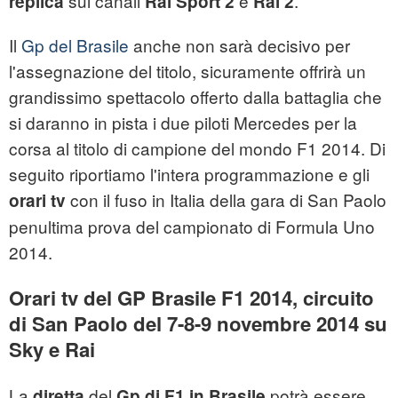
sui canali
e
.
replica
Rai Sport 2
Rai 2
Il
Gp del Brasile
anche non sarà decisivo per
l'assegnazione del titolo, sicuramente offrirà un
grandissimo spettacolo offerto dalla battaglia che
si daranno in pista i due piloti Mercedes per la
corsa al titolo di campione del mondo F1 2014. Di
seguito riportiamo l'intera programmazione e gli
con il fuso in Italia della gara di San Paolo
orari tv
penultima prova del campionato di Formula Uno
2014.
Orari tv del GP Brasile F1 2014, circuito
di San Paolo del 7-8-9 novembre 2014 su
Sky e Rai
La
del
potrà essere
diretta
Gp di F1 in Brasile