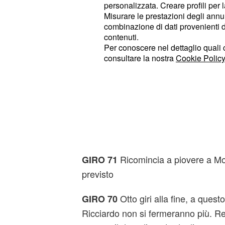
personalizzata. Creare profili per 
Misurare le prestazioni degli annun
Si potrebbe chiudere un giro prima d
combinazione di dati provenienti da 
contenuti.
Ricciardo sembra aver mol
GIRO 75
Per conoscere nel dettaglio quali c
ha la grande chance di riaprire il M
consultare la nostra
Cookie Policy
È bagarre Vettel-Perez per 
GIRO 74
podio
Hamilton allunga su Riccia
GIRO 73
Vettel è a ridosso di Perez (sei deci
Ricomincia a piovere a M
GIRO 71
previsto
Otto giri alla fine, a ques
GIRO 70
Ricciardo non si fermeranno più. Re