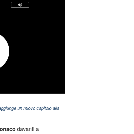
aggiunge un nuovo capitolo alla
davanti a
onaco