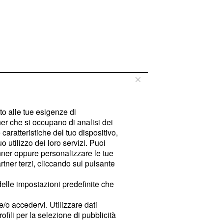
tto alle tue esigenze di
er che si occupano di analisi dei
caratteristiche del tuo dispositivo,
 utilizzo dei loro servizi. Puoi
ner oppure personalizzare le tue
tner terzi, cliccando sul pulsante
delle impostazioni predefinite che
e/o accedervi. Utilizzare dati
rofili per la selezione di pubblicità