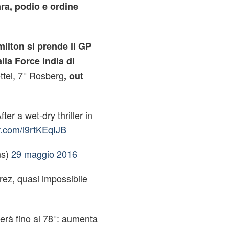
ara, podio e ordine
ilton si prende il GP
lla Force India di
ttel, 7° Rosberg
, out
a wet-dry thriller in
er.com/i9rtKEqIJB
ns)
29 maggio 2016
erez, quasi impossibile
verà fino al 78°: aumenta