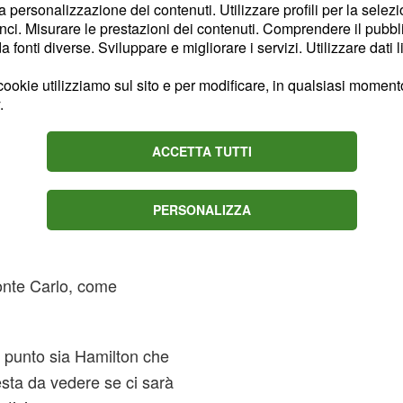
la personalizzazione dei contenuti. Utilizzare profili per la selez
ci. Misurare le prestazioni dei contenuti. Comprendere il pubblic
ei 78 totali
fonti diverse. Sviluppare e migliorare i servizi. Utilizzare dati l
lato la presa, Hamilton
ookie utilizziamo sul sito e per modificare, in qualsiasi momento,
ondiale
.
il terzo gradino del
ACCETTA TUTTI
PERSONALIZZA
rdo (+3''398), mentre
mi circa)
onte Carlo, come
to punto sia Hamilton che
sta da vedere se ci sarà