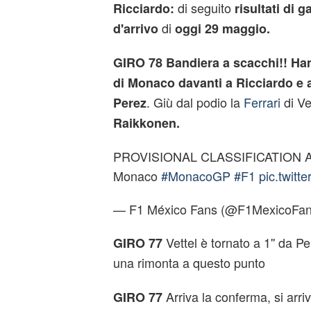
di seguito
Ricciardo:
risultati di g
di
d'arrivo
oggi 29 maggio.
GIRO 78 Bandiera a scacchi!! Ham
di Monaco davanti a Ricciardo e a
. Giù dal podio la
Ferrari
di Ve
Perez
Raikkonen.
PROVISIONAL CLASSIFICATION After 
Monaco
#MonacoGP
#F1
pic.twitt
— F1 México Fans (@F1MexicoFa
Vettel è tornato a 1'' da P
GIRO 77
una rimonta a questo punto
Arriva la conferma, si arri
GIRO 77