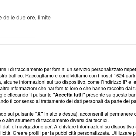
 delle due ore, limite
imili di tracciamento per fornirti un servizio personalizzato rispe
stro traffico. Raccogliamo e condividiamo con i nostri
1624
partn
 alcune informazioni sul tuo dispositivo, come l’indirizzo IP e le 
ltre informazioni che hai fornito loro o che hanno raccolto dal tuo
ogie cliccando il pulsante
“Accetta tutti”
presente su questo ban
o il consenso al trattamento dei dati personali da parte dei par
ndo sul pulsante
“X”
in alto a destra), acconsenti al permanere 
o altri strumenti di tracciamento diversi dai tecnici.
uoi dati di navigazione per: Archiviare informazioni su dispositivo 
licità. Creare profili per la pubblicità personalizzata. Utilizzare p