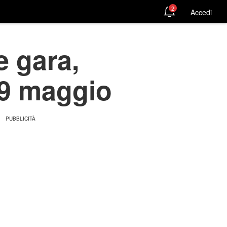
2
Accedi
e gara,
29 maggio